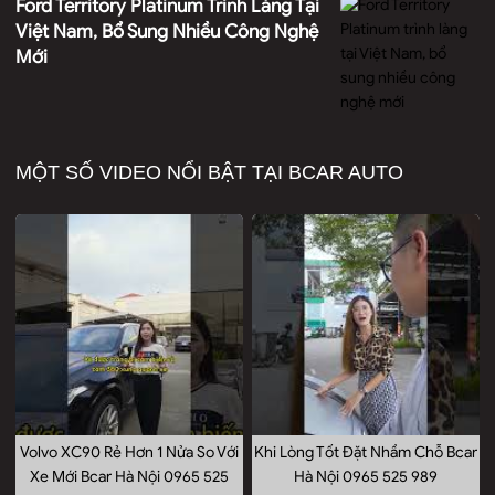
Ford Territory Platinum Trình Làng Tại
Việt Nam, Bổ Sung Nhiều Công Nghệ
Mới
MỘT SỐ VIDEO NỔI BẬT TẠI BCAR AUTO
Volvo XC90 Rẻ Hơn 1 Nửa So Với
Khi Lòng Tốt Đặt Nhầm Chỗ Bcar
Xe Mới Bcar Hà Nội 0965 525
Hà Nội 0965 525 989