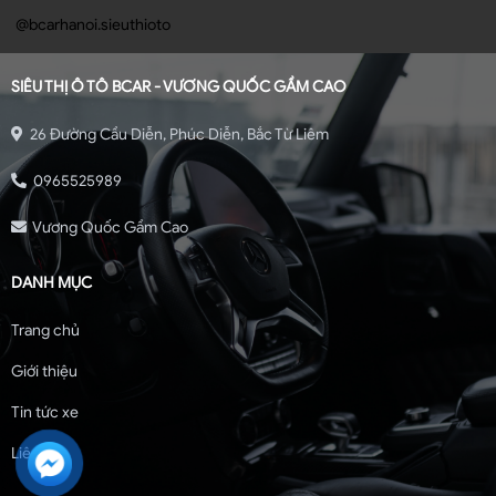
@bcarhanoi.sieuthioto
SIÊU THỊ Ô TÔ BCAR - VƯƠNG QUỐC GẦM CAO
26 Đường Cầu Diễn, Phúc Diễn, Bắc Từ Liêm
0965525989
Vương Quốc Gầm Cao
DANH MỤC
Trang chủ
Giới thiệu
Tin tức xe
Liên hệ