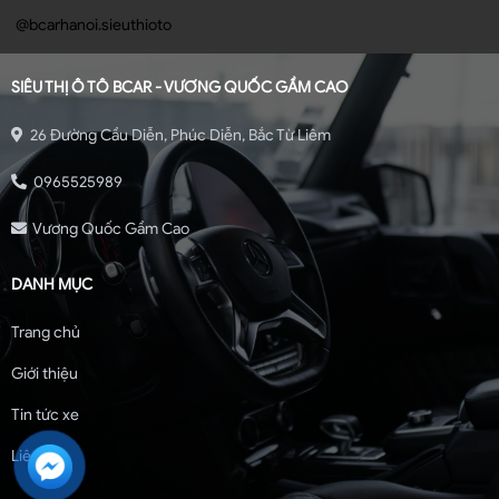
@bcarhanoi.sieuthioto
SIÊU THỊ Ô TÔ BCAR - VƯƠNG QUỐC GẦM CAO
26 Đường Cầu Diễn, Phúc Diễn, Bắc Từ Liêm
0965525989
Vương Quốc Gầm Cao
DANH MỤC
Trang chủ
Giới thiệu
Tin tức xe
Liên hệ