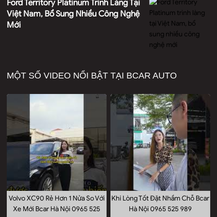
Ford Territory Platinum Trình Làng Tại
Việt Nam, Bổ Sung Nhiều Công Nghệ
Mới
MỘT SỐ VIDEO NỔI BẬT TẠI BCAR AUTO
Volvo XC90 Rẻ Hơn 1 Nửa So Với
Khi Lòng Tốt Đặt Nhầm Chỗ Bcar
Xe Mới Bcar Hà Nội 0965 525
Hà Nội 0965 525 989