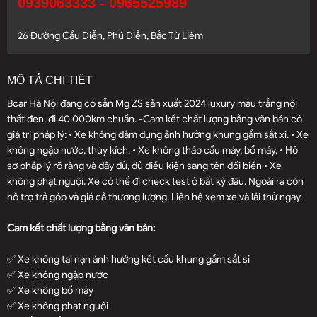
0939063333 - 0965525989
26 Đường Cầu Diễn, Phú Diễn, Bắc Từ Liêm
MÔ TẢ CHI TIẾT
Bcar Hà Nội đang có sẵn Mg ZS sản xuất 2024 luxury màu trắng nội
thất đen, đi 40.000km chuẩn. -Cam kết chất lượng bằng văn bản có
giá trị pháp lý: • Xe không đâm đụng ảnh hưởng khung gầm sắt xi. • Xe
không ngập nước, thủy kích. • Xe không tháo cẩu máy, bổ máy. • Hồ
sơ pháp lý rõ ràng và đầy đủ, đủ điều kiện sang tên đổi biển • Xe
không phạt nguội. Xe có thể đi check test ở bất kỳ đâu. Ngoài ra còn
hỗ trợ trả góp và giá cả thương lượng. Liên hệ xem xe và lái thử ngay.
Cam kết chất lượng bằng văn bản:
✅ Xe không tai nạn ảnh hưởng kết cấu khung gầm sắt si
✅ Xe không ngập nước
✅ Xe không bổ máy
✅ Xe không phạt nguội