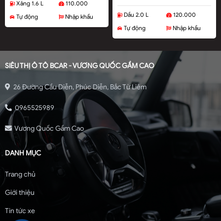
Xăng 1.6 L
110.000
Dầu 2.0 L
120.000
Tự động
Nhập khẩu
Tự động
Nhập khẩu
SIÊU THỊ Ô TÔ BCAR - VƯƠNG QUỐC GẦM CAO
26 Đường Cầu Diễn, Phúc Diễn, Bắc Từ Liêm
0965525989
Vương Quốc Gầm Cao
DANH MỤC
Trang chủ
Giới thiệu
Tin tức xe