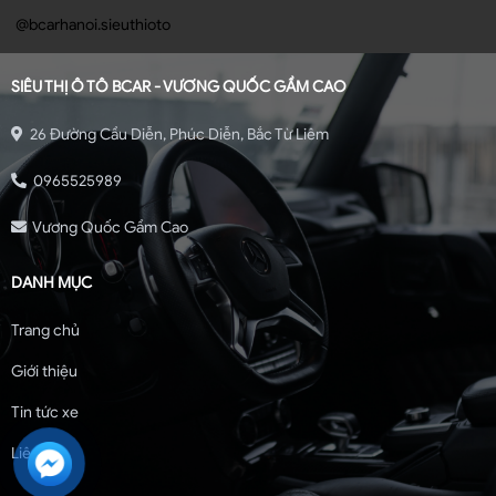
@bcarhanoi.sieuthioto
SIÊU THỊ Ô TÔ BCAR - VƯƠNG QUỐC GẦM CAO
26 Đường Cầu Diễn, Phúc Diễn, Bắc Từ Liêm
0965525989
Vương Quốc Gầm Cao
DANH MỤC
Trang chủ
Giới thiệu
Tin tức xe
Liên hệ