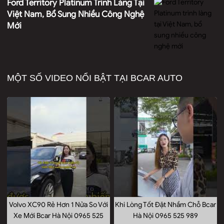
Ford Territory Platinum Trình Làng Tại
Việt Nam, Bổ Sung Nhiều Công Nghệ
Mới
MỘT SỐ VIDEO NỔI BẬT TẠI BCAR AUTO
Volvo XC90 Rẻ Hơn 1 Nửa So Với
Khi Lòng Tốt Đặt Nhầm Chỗ Bcar
Xe Mới Bcar Hà Nội 0965 525
Hà Nội 0965 525 989