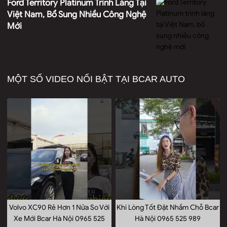
Ford Territory Platinum Trình Làng Tại
Việt Nam, Bổ Sung Nhiều Công Nghệ
Mới
MỘT SỐ VIDEO NỔI BẬT TẠI BCAR AUTO
Volvo XC90 Rẻ Hơn 1 Nửa So Với
Khi Lòng Tốt Đặt Nhầm Chỗ Bcar
Xe Mới Bcar Hà Nội 0965 525
Hà Nội 0965 525 989