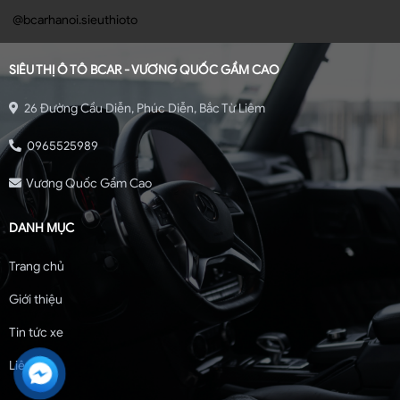
@bcarhanoi.sieuthioto
SIÊU THỊ Ô TÔ BCAR - VƯƠNG QUỐC GẦM CAO
26 Đường Cầu Diễn, Phúc Diễn, Bắc Từ Liêm
0965525989
Vương Quốc Gầm Cao
DANH MỤC
Trang chủ
Giới thiệu
Tin tức xe
Liên hệ