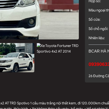
Hộp số:
Màu ngoại th
Số cửa:
Số chỗ ngồi:
Nhiên liệu:
BCAR HÀ 
09390633
26 Đường Cầu
x2 AT TRD Spotivo 1 cầu màu trắng nội thất kem, đi 120.000km chuẩn.
nước, thủy kích. • Xe không tháo cẩu máy, bổ máy. • Hồ sơ pháp lý r