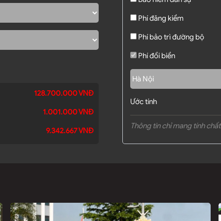
Phí đăng kiểm
Phí bảo trì đường bộ
Phí đổi biển
128.700.000 VNĐ
Ước tính
1.001.000 VNĐ
Thông tin chỉ mang tính chấ
9.342.667 VNĐ