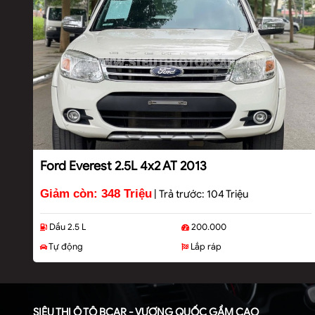
Ford Everest 2.5L 4x2 AT 2013
Giảm còn: 348 Triệu
|
Trả trước: 104 Triệu
Dầu 2.5 L
200.000
Tự động
Lắp ráp
SIÊU THỊ Ô TÔ BCAR - VƯƠNG QUỐC GẦM CAO