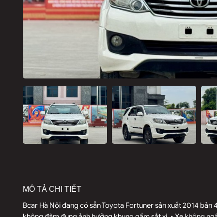
MÔ TẢ CHI TIẾT
Bcar Hà Nội đang có sẵn Toyota Fortuner sản xuất 2014 bản 4
không đâm đụng ảnh hưởng khung gầm sắt xi. • Xe không ngập 