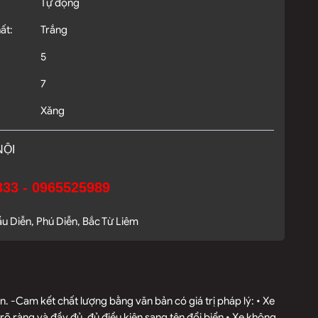
Tự động
ất:
Trắng
5
7
Xăng
NỘI
33 - 0965525989
 Diễn, Phú Diễn, Bắc Từ Liêm
 -Cam kết chất lượng bằng văn bản có giá trị pháp lý: • Xe
õ ràng và đầy đủ, đủ điều kiện sang tên đổi biển • Xe không