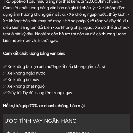
TRD Spotivo 1 cầu màu trắng nội thất kem, đi 120.000km chuẩn. -
Cam kết chất lượng bằng văn bản có giá trị pháp lý: • Xe không đâm
đụng ảnh hưởng khung gầm sắt xi. • Xe không ngập nước, thủy kích. •
Xe không tháo cẩu máy, bổ máy. • Hồ sơ pháp lý rõ ràng và đầy đủ, đủ
điều kiện sang tên đổi biển • Xe không phạt nguội. Xe có thể đi check
test ở bất kỳ đâu. Ngoài ra còn hỗ trợ trả góp và giá cả thương lượng.
Liên hệ xem xe và lái thử ngay.
Cam kết chất lượng bằng văn bản:
✅ Xe không tai nạn ảnh hưởng kết cấu khung gầm sắt si
✅ Xe không ngập nước
✅ Xe không bổ máy
✅ Xe không phạt nguội
✅ Giấy tờ đầy đủ, sang tên trong ngày
Hỗ trợ trả góp 70% xe nhanh chóng, bảo mật
ƯỚC TÍNH VAY NGÂN HÀNG