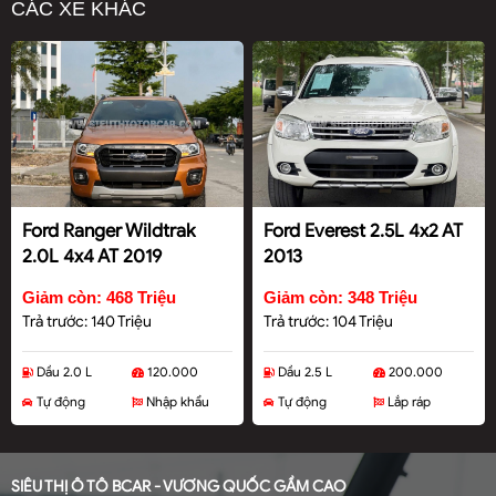
CÁC XE KHÁC
Ford Ranger Wildtrak
Ford Everest 2.5L 4x2 AT
2.0L 4x4 AT 2019
2013
Giảm còn: 468 Triệu
Giảm còn: 348 Triệu
Trả trước: 140 Triệu
Trả trước: 104 Triệu
Dầu 2.0 L
120.000
Dầu 2.5 L
200.000
Tự động
Nhập khẩu
Tự động
Lắp ráp
SIÊU THỊ Ô TÔ BCAR - VƯƠNG QUỐC GẦM CAO