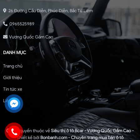
26 Đường Cầu Diễn, Phúc Diễn, Bắc Từ Liêm
0965525989
Vương Quốc Gầm Cao
DANH MỤC
Trang chủ
Giới thiệu
Tin tức xe
Liên hệ
Bản quyền thuộc về
Siêu thị ô tô Bcar - Vương Quốc Gầm Cao -
Thiết kế bởi
Bonbanh.com - Chuyên trang mua bán ô tô