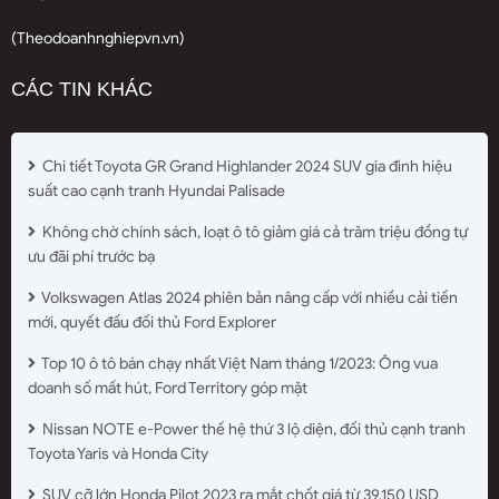
(Theodoanhnghiepvn.vn)
CÁC TIN KHÁC
Chi tiết Toyota GR Grand Highlander 2024 SUV gia đình hiệu
suất cao cạnh tranh Hyundai Palisade
Không chờ chính sách, loạt ô tô giảm giá cả trăm triệu đồng tự
ưu đãi phí trước bạ
Volkswagen Atlas 2024 phiên bản nâng cấp với nhiều cải tiến
mới, quyết đấu đối thủ Ford Explorer
Top 10 ô tô bán chạy nhất Việt Nam tháng 1/2023: Ông vua
doanh số mất hút, Ford Territory góp mặt
Nissan NOTE e-Power thế hệ thứ 3 lộ diện, đối thủ cạnh tranh
Toyota Yaris và Honda City
SUV cỡ lớn Honda Pilot 2023 ra mắt chốt giá từ 39.150 USD