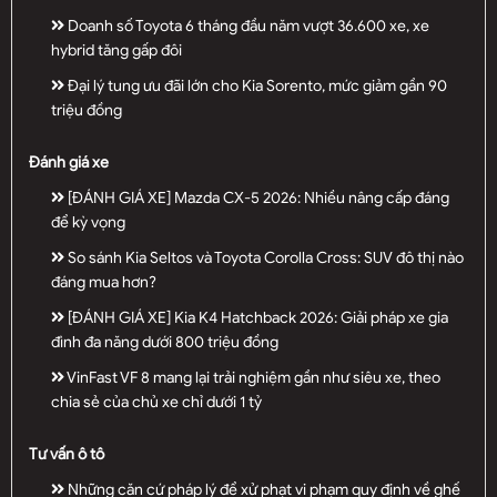
Doanh số Toyota 6 tháng đầu năm vượt 36.600 xe, xe
hybrid tăng gấp đôi
Đại lý tung ưu đãi lớn cho Kia Sorento, mức giảm gần 90
triệu đồng
Đánh giá xe
[ĐÁNH GIÁ XE] Mazda CX-5 2026: Nhiều nâng cấp đáng
để kỳ vọng
So sánh Kia Seltos và Toyota Corolla Cross: SUV đô thị nào
đáng mua hơn?
[ĐÁNH GIÁ XE] Kia K4 Hatchback 2026: Giải pháp xe gia
đình đa năng dưới 800 triệu đồng
VinFast VF 8 mang lại trải nghiệm gần như siêu xe, theo
chia sẻ của chủ xe chỉ dưới 1 tỷ
Tư vấn ô tô
Những căn cứ pháp lý để xử phạt vi phạm quy định về ghế