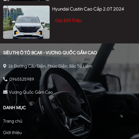
Hyundai Custin Cao Cấp 2.0T 2024
835 Triệu
Giá:
SIÊU THỊ Ô TÔ BCAR - VƯƠNG QUỐC GẦM CAO
26 Đường Cầu Diễn, Phúc Diễn, Bắc Từ Liêm
0965525989
Vương Quốc Gầm Cao
DANH MỤC
Trang chủ
Giới thiệu