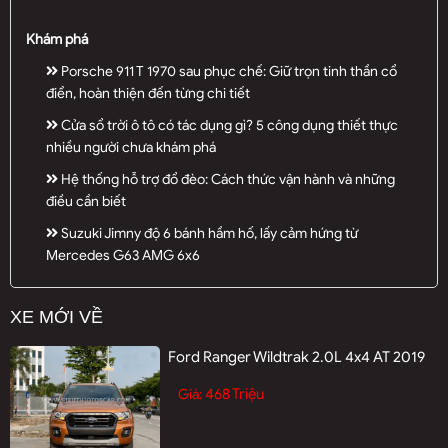
Khám phá
Porsche 911 T 1970 sau phục chế: Giữ trọn tinh thần cổ
điển, hoàn thiện đến từng chi tiết
Cửa sổ trời ô tô có tác dụng gì? 5 công dụng thiết thực
nhiều người chưa khám phá
Hệ thống hỗ trợ đổ đèo: Cách thức vận hành và những
điều cần biết
Suzuki Jimny độ 6 bánh hầm hố, lấy cảm hứng từ
Mercedes G63 AMG 6x6
XE MỚI VỀ
Ford Ranger Wildtrak 2.0L 4x4 AT 2019
468 Triệu
Giá: