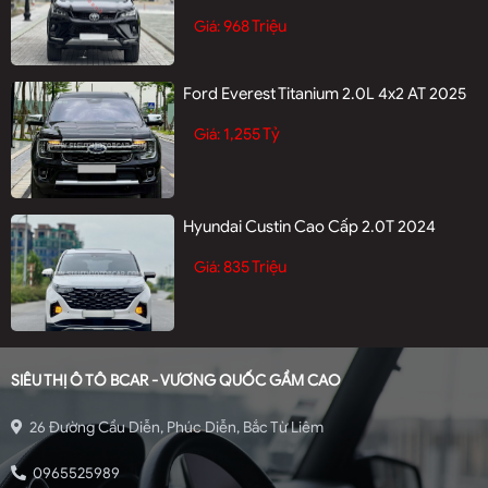
968 Triệu
Giá:
Ford Everest Titanium 2.0L 4x2 AT 2025
1,255 Tỷ
Giá:
Hyundai Custin Cao Cấp 2.0T 2024
835 Triệu
Giá:
SIÊU THỊ Ô TÔ BCAR - VƯƠNG QUỐC GẦM CAO
26 Đường Cầu Diễn, Phúc Diễn, Bắc Từ Liêm
0965525989