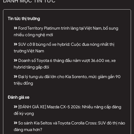
DANH MỤC TIN TỨC
Tin tức thị trường
Ford Territory Platinum trình làng tại Việt Nam, bổ sung
nhiều công nghệ mới
SUV cỡ B bùng nổ xe hybrid: Cuộc đua nóng nhất thị
trường Việt Nam
Doanh số Toyota 6 tháng đầu năm vượt 36.600 xe, xe
hybrid tăng gấp đôi
Đại lý tung ưu đãi lớn cho Kia Sorento, mức giảm gần 90
triệu đồng
Đánh giá xe
[ĐÁNH GIÁ XE] Mazda CX-5 2026: Nhiều nâng cấp đáng
để kỳ vọng
So sánh Kia Seltos và Toyota Corolla Cross: SUV đô thị nào
đáng mua hơn?