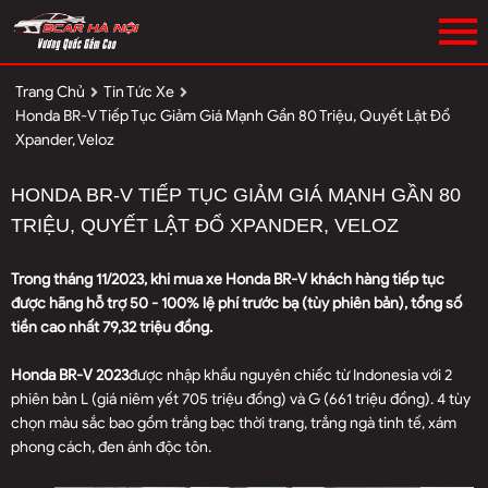
Trang Chủ
Tin Tức Xe
Honda BR-V Tiếp Tục Giảm Giá Mạnh Gần 80 Triệu, Quyết Lật Đổ
Xpander, Veloz
HONDA BR-V TIẾP TỤC GIẢM GIÁ MẠNH GẦN 80
TRIỆU, QUYẾT LẬT ĐỔ XPANDER, VELOZ
Trong tháng 11/2023, khi mua xe Honda BR-V khách hàng tiếp tục
được hãng hỗ trợ 50 - 100% lệ phí trước bạ (tùy phiên bản), tổng số
tiền cao nhất 79,32 triệu đồng.
Honda BR-V 2023
được nhập khẩu nguyên chiếc từ Indonesia với 2
phiên bản L (giá niêm yết 705 triệu đồng) và G (661 triệu đồng). 4 tùy
chọn màu sắc bao gồm trắng bạc thời trang, trắng ngà tinh tế, xám
phong cách, đen ánh độc tôn.