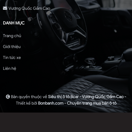
Vương Quốc Gầm Cao
DANH MỤC
Trang chủ
Giới thiệu
Tin tức xe
Liên hệ
Bản quyền thuộc về
Siêu thị ô tô Bcar - Vương Quốc Gầm Cao -
Thiết kế bởi
Bonbanh.com - Chuyên trang mua bán ô tô