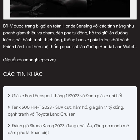
BR-V được trang bị gói an toàn Honda Sensing với các tính năng như
phanh giảm thiểu va chạm, đèn pha tự động, hỗ trợ giữ làn đường,
kiểm soát hành trình thích ứng, thông báo xe phía trước khởi hành.
Phiên bản L có thêm hệ thống quan sát làn đường Honda Lane Watch.
(Nguồn:
doanhnghiepvn.vn
)
CÁC TIN KHÁC
Giá xe Ford Ecosport tháng 11/2023 và Đánh giá xe chi tiết
Tank 500 Hi4-T 2023 - SUV cực hầm hố, giá gần 1,1 tỷ đồng,
cạnh tranh với Toyota Land Cruiser
Đánh giá Skoda Karoq 2023: đúng chất Âu, động cơ mạnh mẽ
cảm giác lái khác biệt