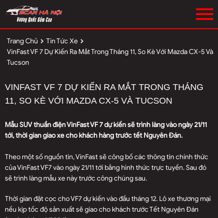
Trang Chủ
Tin Tức Xe
VinFast VF 7 Dự Kiến Ra Mắt Trong Tháng 11, So Kè Với Mazda CX-5 Và
Tucson
VINFAST VF 7 DỰ KIẾN RA MẮT TRONG THÁNG
11, SO KÈ VỚI MAZDA CX-5 VÀ TUCSON
Mẫu SUV thuần điện VinFast VF 7 dự kiến sẽ trình làng vào ngày 21/11
tới, thời gian giao xe cho khách hàng trước tết Nguyên Đán.
Theo một số nguồn tin, VinFast sẽ công bố các thông tin chính thức
của VinFast VF7 vào ngày 21/11 tới bằng hình thức trực tuyến. Sau đó
sẽ trình làng mẫu xe này trước công chúng sau.
Thời gian đặt cọc cho VF7 dự kiến vào đầu tháng 12. Lô xe thương mại
nếu kịp tốc độ sản xuất sẽ giao cho khách trước Tết Nguyên Đán