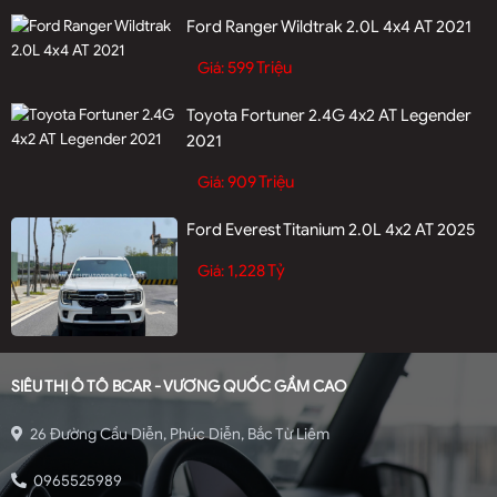
Ford Ranger Wildtrak 2.0L 4x4 AT 2021
599 Triệu
Giá:
Toyota Fortuner 2.4G 4x2 AT Legender
2021
909 Triệu
Giá:
Ford Everest Titanium 2.0L 4x2 AT 2025
1,228 Tỷ
Giá:
SIÊU THỊ Ô TÔ BCAR - VƯƠNG QUỐC GẦM CAO
26 Đường Cầu Diễn, Phúc Diễn, Bắc Từ Liêm
0965525989