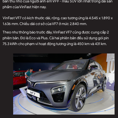
bản thu nhỏ của người anh em VF9 - mẫu SUV lớn nhất trong dải sản
phẩm của VinFast hiện nay.
VinFast VF7 có kích thước dài, rộng, cao tương ứng là 4.545 x 1.890 x
1.636 mm. Chiều dài cơ sở của VF7 ở mức 2.840 mm.
​Theo như thông báo trước đây, VinFast VF7 cũng được cung cấp 2
phiên bản. Đó là Eco và Plus. Cả hai phiên bản đều sử dụng gói pin
75.3 kWh cho phạm vi hoạt động tương ứng là 450 km và 431 km.