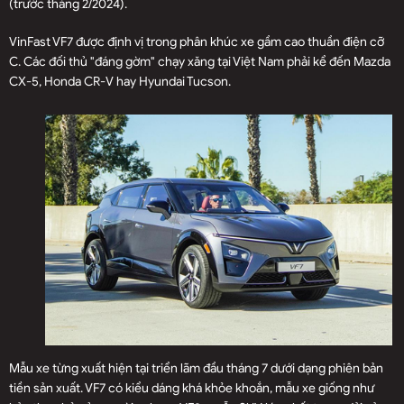
(trước tháng 2/2024).
VinFast VF7 được định vị trong phân khúc xe gầm cao thuần điện cỡ
C. Các đối thủ "đáng gờm" chạy xăng tại Việt Nam phải kể đến Mazda
CX-5, Honda CR-V hay Hyundai Tucson.
Mẫu xe từng xuất hiện tại triển lãm đầu tháng 7 dưới dạng phiên bản
tiền sản xuất. VF7 có kiểu dáng khá khỏe khoắn, mẫu xe giống như