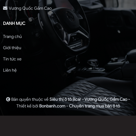
Vương Quốc Gầm Cao
DANH MỤC
Trang chủ
Giới thiệu
Tin tức xe
Liên hệ
Bản quyền thuộc về
Siêu thị ô tô Bcar - Vương Quốc Gầm Cao -
Thiết kế bởi
Bonbanh.com - Chuyên trang mua bán ô tô