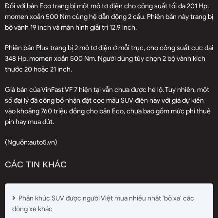
Đối với bản Eco trang bị một mô tơ điện cho công suất tối đa 201 Hp,
momen xoắn 500 Nm cùng hệ dẫn động 2 cầu. Phiên bản này trang bị
bộ vành 19 inch và màn hình giải trí 12.9 inch.
Phiên bản Plus trang bị 2 mô tơ điện ở mỗi trục, cho công suất cực đại
348 Hp, momen xoắn 500 Nm. Người dùng tùy chọn 2 bộ vành kích
thước 20 hoặc 21 inch.
Giá bán của VinFast VF 7 hiện tại vẫn chưa được hé lộ. Tuy nhiên, một
số đại lý đã công bố nhận đặt cọc mẫu SUV điện này với giá dự kiến
vào khoảng 760 triệu đồng cho bản Eco, chưa bao gồm mức phí thuê
pin hay mua đứt.​
(Nguồn:
auto5.vn
)
CÁC TIN KHÁC
Phân khúc SUV được người Việt mua nhiều nhất 'bỏ xa' các
dòng xe khác