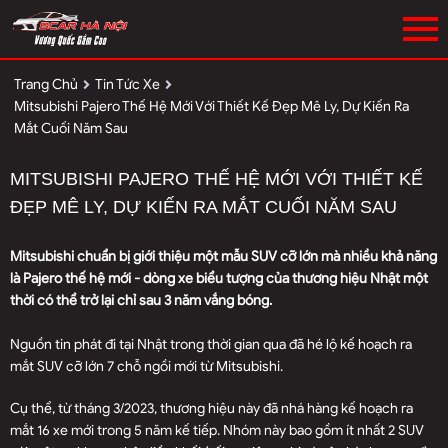
Trang Chủ
Tin Tức Xe
Mitsubishi Pajero Thế Hệ Mới Với Thiết Kế Đẹp Mê Ly, Dự Kiến Ra
Mắt Cuối Năm Sau
MITSUBISHI PAJERO THẾ HỆ MỚI VỚI THIẾT KẾ
ĐẸP MÊ LY, DỰ KIẾN RA MẮT CUỐI NĂM SAU
Mitsubishi chuẩn bị giới thiệu một mẫu SUV cỡ lớn mà nhiều khả năng
là Pajero thế hệ mới - dòng xe biểu tượng của thương hiệu Nhật một
thời có thể trở lại chỉ sau 3 năm vắng bóng.
Nguồn tin phát đi tại Nhật trong thời gian qua đã hé lộ kế hoạch ra
mắt SUV cỡ lớn 7 chỗ ngồi mới từ Mitsubishi.
Cụ thể, từ tháng 3/2023, thương hiệu này đã nhá hàng kế hoạch ra
mắt 16 xe mới trong 5 năm kế tiếp. Nhóm này bao gồm ít nhất 2 SUV