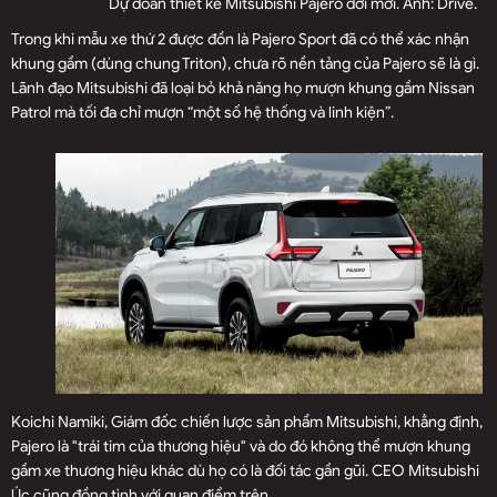
Dự đoán thiết kế Mitsubishi Pajero đời mới. Ảnh: Drive.
Trong khi mẫu xe thứ 2 được đồn là Pajero Sport đã có thể xác nhận
khung gầm (dùng chung Triton), chưa rõ nền tảng của Pajero sẽ là gì.
Lãnh đạo Mitsubishi đã loại bỏ khả năng họ mượn khung gầm Nissan
Patrol mà tối đa chỉ mượn “một số hệ thống và linh kiện”.
Koichi Namiki, Giám đốc chiến lược sản phẩm Mitsubishi, khẳng định,
Pajero là "trái tim của thương hiệu" và do đó không thể mượn khung
gầm xe thương hiệu khác dù họ có là đối tác gần gũi. CEO Mitsubishi
Úc cũng đồng tình với quan điểm trên.