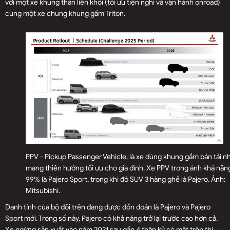
với một xe khung thân liền khối (tối ưu tiện nghi và vận hành onroad)
cùng một xe chung khung gầm Triton.
PPV - Pickup Passenger Vehicle, là xe dùng khung gầm bán tải 
mang thiên hướng tối ưu cho gia đình. Xe PPV trong ảnh khả năn
99% là Pajero Sport, trong khi đó SUV 3 hàng ghế là Pajero. Ảnh:
Mitsubishi.
Danh tính của bộ đôi trên đang được đồn đoán là Pajero và Pajero
Sport mới. Trong số này, Pajero có khả năng trở lại trước cao hơn cả.
Xe ngừng sản xuất vào năm 2021 sau gần 4 thập kỷ có mặt trên thị