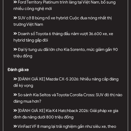
Ford Territory Platinum trình làng tại Việt Nam, bổ sung
nhiều công nghệ mới
SUV cỡ B bùng nổ xe hybrid: Cuộc đua nóng nhất thị
trường Việt Nam
Doanh số Toyota 6 tháng đầu năm vượt 36.600 xe, xe
hybrid tăng gấp đôi
Đại lý tung ưu đãi lớn cho Kia Sorento, mức giảm gần 90
triệu đồng
Đánh giá xe
[ĐÁNH GIÁ XE] Mazda CX-5 2026: Nhiều nâng cấp đáng
để kỳ vọng
So sánh Kia Seltos và Toyota Corolla Cross: SUV đô thị nào
đáng mua hơn?
[ĐÁNH GIÁ XE] Kia K4 Hatchback 2026: Giải pháp xe gia
đình đa năng dưới 800 triệu đồng
VinFast VF 8 mang lại trải nghiệm gần như siêu xe, theo