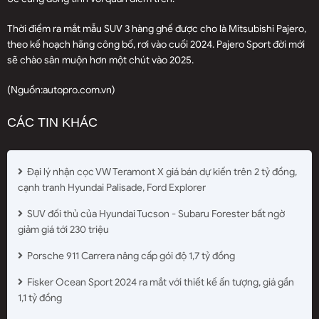
Thời điểm ra mắt mẫu SUV 3 hàng ghế được cho là Mitsubishi Pajero,
theo kế hoạch hãng công bố, rơi vào cuối 2024. Pajero Sport đời mới
sẽ chào sân muộn hơn một chút vào 2025.
(Nguồn:
autopro.com.vn
)
CÁC TIN KHÁC
Đại lý nhận cọc VW Teramont X giá bán dự kiến trên 2 tỷ đồng,
cạnh tranh Hyundai Palisade, Ford Explorer
SUV đối thủ của Hyundai Tucson - Subaru Forester bất ngờ
giảm giá tới 230 triệu
Porsche 911 Carrera nâng cấp gói độ 1,7 tỷ đồng
Fisker Ocean Sport 2024 ra mắt với thiết kế ấn tượng, giá gần
1,1 tỷ đồng