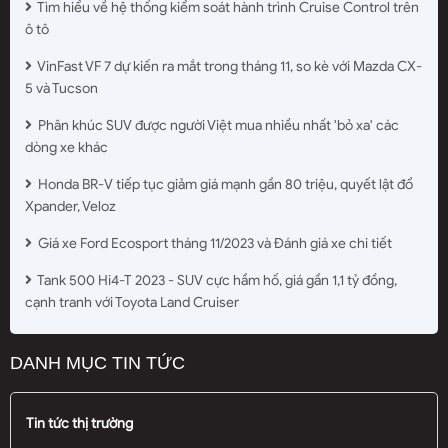
Tìm hiểu về hệ thống kiểm soát hành trình Cruise Control trên
ô tô
VinFast VF 7 dự kiến ra mắt trong tháng 11, so kè với Mazda CX-
5 và Tucson
Phân khúc SUV được người Việt mua nhiều nhất 'bỏ xa' các
dòng xe khác
Honda BR-V tiếp tục giảm giá mạnh gần 80 triệu, quyết lật đổ
Xpander, Veloz
Giá xe Ford Ecosport tháng 11/2023 và Đánh giá xe chi tiết
Tank 500 Hi4-T 2023 - SUV cực hầm hố, giá gần 1,1 tỷ đồng,
cạnh tranh với Toyota Land Cruiser
DANH MỤC TIN TỨC
Tin tức thị trường