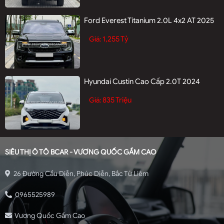
Ford Everest Titanium 2.0L 4x2 AT 2025
1,255 Tỷ
Giá:
Hyundai Custin Cao Cấp 2.0T 2024
835 Triệu
Giá:
SIÊU THỊ Ô TÔ BCAR - VƯƠNG QUỐC GẦM CAO
26 Đường Cầu Diễn, Phúc Diễn, Bắc Từ Liêm
0965525989
Vương Quốc Gầm Cao