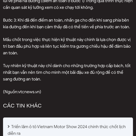
lùi về phía rìa đường (điểm an toàn ở bước 1) Trong quá trình thực hiện
cần quan sát kỹ lưỡng xem có xe chạy tới không.
Bước 3: Khi đã đến điểm an toàn, nhấn ga cho đến khi sang phía bên
kia đường đến khi bạn cảm thấy đã có thể tiến về phía trước an toàn.
Mấu chốt trong việc thực hiện kỹ thuật này chính là lựa chọn được vị
trí ban đầu phù hợp và liên tục kiểm tra gương chiếu hậu để đảm bảo
an toàn.
Tuy nhiên kỹ thuật này chỉ dành cho những trường hợp cấp bách, tốt
nhất bạn vẫn nên tìm cho mình một bãi đậu xe đủ rộng để có thể
sang đường an toàn.
(Nguồn:
vtcnews.vn
)
CÁC TIN KHÁC
Triển lãm ô tô Vietnam Motor Show 2024 chính thức chốt lịch
diễn ra