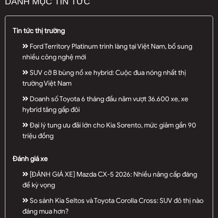
DANH MỤC TIN TỨC
Tin tức thị trường
Ford Territory Platinum trình làng tại Việt Nam, bổ sung
nhiều công nghệ mới
SUV cỡ B bùng nổ xe hybrid: Cuộc đua nóng nhất thị
trường Việt Nam
Doanh số Toyota 6 tháng đầu năm vượt 36.600 xe, xe
hybrid tăng gấp đôi
Đại lý tung ưu đãi lớn cho Kia Sorento, mức giảm gần 90
triệu đồng
Đánh giá xe
[ĐÁNH GIÁ XE] Mazda CX-5 2026: Nhiều nâng cấp đáng
để kỳ vọng
So sánh Kia Seltos và Toyota Corolla Cross: SUV đô thị nào
đáng mua hơn?