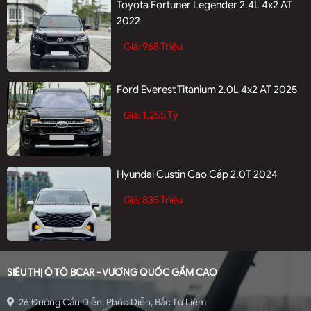
Toyota Fortuner Legender 2.4L 4x2 AT
2022
968 Triệu
Giá:
Ford Everest Titanium 2.0L 4x2 AT 2025
1,255 Tỷ
Giá:
Hyundai Custin Cao Cấp 2.0T 2024
835 Triệu
Giá:
SIÊU THỊ Ô TÔ BCAR - VƯƠNG QUỐC GẦM CAO
26 Đường Cầu Diễn, Phúc Diễn, Bắc Từ Liêm