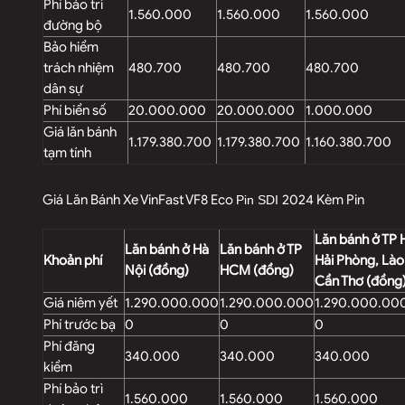
Phí bảo trì
1.560.000
1.560.000
1.560.000
đường bộ
Bảo hiểm
trách nhiệm
480.700
480.700
480.700
dân sự
Phí biển số
20.000.000
20.000.000
1.000.000
Giá lăn bánh
1.179.380.700
1.179.380.700
1.160.380.700
tạm tính
Giá Lăn Bánh Xe VinFast VF8 Eco
2024 Kèm Pin
Pin SDI
Lăn bánh ở TP
Lăn bánh ở Hà
Lăn bánh ở TP
Khoản phí
Hải Phòng, Lào
Nội (đồng)
HCM (đồng)
Cần Thơ (đồng
Giá niêm yết
1.290.000.000
1.290.000.000
1.290.000.00
Phí trước bạ
0
0
0
Phí đăng
340.000
340.000
340.000
kiểm
Phí bảo trì
1.560.000
1.560.000
1.560.000