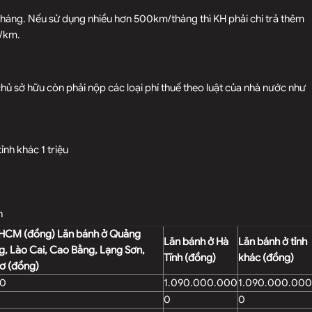
tháng. Nếu sử dụng nhiều hơn 500km/tháng thì KH phải chi trả thêm
n/km.
 chủ sở hữu còn phải nộp các loại phí thuế theo luật của nhà nước như
ỉnh khác 1 triệu
n
 HCM (đồng) Lăn bánh ở Quảng
Lăn bánh ở Hà
Lăn bánh ở tỉnh
g, Lào Cai, Cao Bằng, Lạng Sơn,
Tĩnh (đồng)
khác (đồng)
hơ (đồng)
00
1.090.000.000
1.090.000.000
0
0