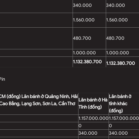
340.000
340.000
1.560.000
1.560.000
480.700
480.700
1.000.000
1.000.000
1.132.380.700
1.132.380.700
Pin
CM (đồng) Lăn bánh ở Quảng Ninh, Hải
Lăn bánh ở
Lăn bánh ở Hà
 Cao Bằng, Lạng Sơn, Sơn La, Cần Thơ
tỉnh khác
Tĩnh (đồng)
(đồng)
1.157.000.000
1.157.000.000
0
0
340.000
340.000