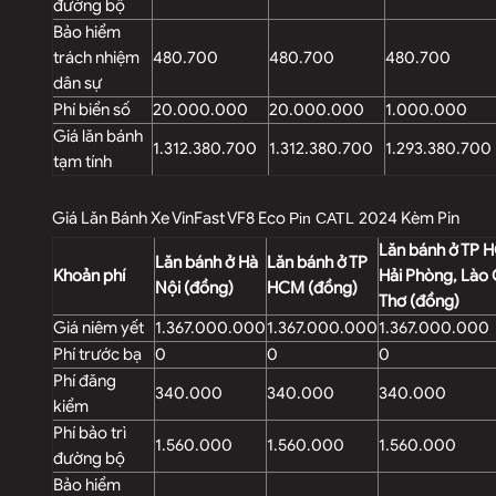
đường bộ
Bảo hiểm
trách nhiệm
480.700
480.700
480.700
dân sự
Phí biển số
20.000.000
20.000.000
1.000.000
Giá lăn bánh
1.312.380.700
1.312.380.700
1.293.380.700
tạm tính
Giá Lăn Bánh Xe VinFast VF8 Eco
2024 Kèm Pin
Pin CATL
Lăn bánh ở TP 
Lăn bánh ở Hà
Lăn bánh ở TP
Khoản phí
Hải Phòng, Lào 
Nội (đồng)
HCM (đồng)
Thơ (đồng)
Giá niêm yết
1.367.000.000
1.367.000.000
1.367.000.000
Phí trước bạ
0
0
0
Phí đăng
340.000
340.000
340.000
kiểm
Phí bảo trì
1.560.000
1.560.000
1.560.000
đường bộ
Bảo hiểm