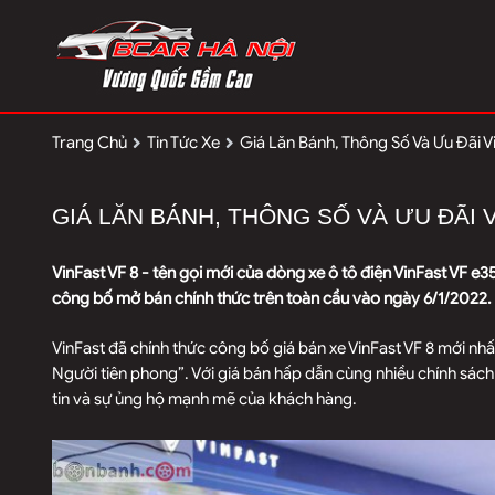
Trang Chủ
Tin Tức Xe
Giá Lăn Bánh, Thông Số Và Ưu Đãi V
GIÁ LĂN BÁNH, THÔNG SỐ VÀ ƯU ĐÃI 
VinFast VF 8 - tên gọi mới của dòng xe ô tô điện VinFast VF 
công bố mở bán chính thức trên toàn cầu vào ngày 6/1/2022.
VinFast đã chính thức công bố giá bán xe VinFast VF 8 mới nhất
Người tiên phong”. Với giá bán hấp dẫn cùng nhiều chính sác
tin và sự ủng hộ mạnh mẽ của khách hàng.