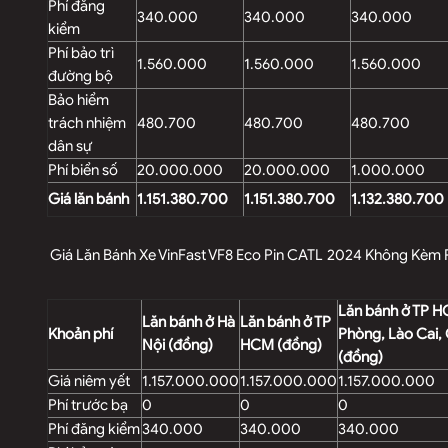
Phí đăng
340.000
340.000
340.000
kiểm
Phí bảo trì
1.560.000
1.560.000
1.560.000
đường bộ
Bảo hiểm
trách nhiệm
480.700
480.700
480.700
dân sự
Phí biển số
20.000.000
20.000.000
1.000.000
Giá lăn bánh
1.151.380.700
1.151.380.700
1.132.380.700
Giá Lăn Bánh Xe VinFast VF8 Eco
Pin CATL
2024 Không Kèm 
Lăn bánh ở TP H
Lăn bánh ở Hà
Lăn bánh ở TP
Khoản phí
Phòng, Lào Cai,
Nội (đồng)
HCM (đồng)
(đồng)
Giá niêm yết
1.157.000.000
1.157.000.000
1.157.000.000
Phí trước bạ
0
0
0
Phí đăng kiểm
340.000
340.000
340.000