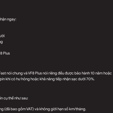
nhận ngay:
ười
ng
F8 Plus
nFast nói chung và VF8 Plus nói riêng đều được bảo hành 10 năm hoặc
pin khi có hư hỏng hoặc khả năng tiếp nhận sạc dưới 70%.
n cụ thể như sau:
háng (đã bao gồm VAT) và không giới hạn số km/tháng.