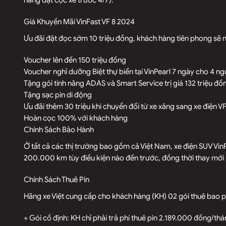
Giá Khuyến Mãi VinFast VF 8 2024
Ưu đãi đặt đọc sớm 10 triệu đồng, khách hàng tiên phong sẽ 
Voucher lên đến 150 triệu đồng
Voucher nghỉ dưỡng Biệt thự biển tại VinPearl 7 ngày cho 4 ng
Tặng gói tính năng ADAS và Smart Service trị giá 132 triệu đồ
Tặng sạc pin di động
Ưu đãi thêm 30 triệu khi chuyển đổi từ xe xăng sang xe điện V
Hoàn cọc 100% với khách hàng
Chính Sách Bảo Hành
Ở tất cả các thị trường bao gồm cả Việt Nam, xe điện SUV Vi
200.000 km tùy điều kiện nào đến trước, đồng thời thay mới 
Chính Sách Thuê Pin
Hãng xe Việt cung cấp cho khách hàng (KH) 02 gói thuê bao pi
+ Gói cố định: KH chỉ phải trả phí thuê pin 2.189.000 đồng/t