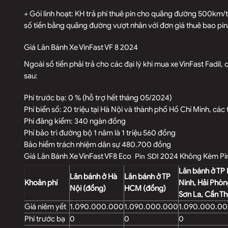
+ Gói linh hoạt: KH trả phí thuê pin cho quãng đường 500km/
số tiền bằng quãng đường vượt nhân với đơn giá thuê bao pi
Giá Lăn Bánh Xe VinFast VF 8 2024
Ngoài số tiền phải trả cho các đại lý khi mua xe VinFast Fadil,
sau:
Phí trước bạ: 0 % (hỗ trợ hết tháng 05/2024)
Phí biển số: 20 triệu tại Hà Nội và thành phố Hồ Chí Minh, các t
Phí đăng kiểm: 340 ngàn đồng
Phí bảo trì đường bộ 1 năm là 1 triệu 560 đồng
Bảo hiểm trách nhiệm dân sự 480.700 đồng
Giá Lăn Bánh Xe VinFast VF8 Eco
2024 Không Kèm Pi
Pin SDI
Lăn bánh ở TP
Lăn bánh ở Hà
Lăn bánh ở TP
Khoản phí
Ninh, Hải Phòn
Nội (đồng)
HCM (đồng)
Sơn La, Cần T
Giá niêm yết
1.090.000.000
1.090.000.000
1.090.000.0
Phí trước bạ
0
0
0