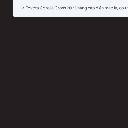
Toyota Corolla Cross 2023 nâng cấp diện mạo lạ, có t