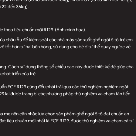
ừ 22 đến 36kg).
ie theo tiêu chuẩn mới R129. (Ảnh minh họa).
của châu Âu để kiểm soát các nhà máy sản xuất ghế ngồi ô tô trẻ em.
vệ tốt hơn từ hai bên hông, sử dụng cho bé ở tư thế quay ngược về
ặng. Cách sử dụng thông số chiều cao này được thiết kế để giúp cha
phát triển của trẻ.
huẩn ECE R129 cũng đều phải trải qua các thử nghiệm nghiêm ngặt
R129 lại được trang bị các phương pháp thử nghiệm va chạm tân tiến
cha mẹ nên cân nhắc lựa chọn sản phẩm ghế ngồi ô tô đạt chuẩn an
đạt tiêu chuẩn mới nhất là ECE R129, được thử nghiệm va chạm cả từ