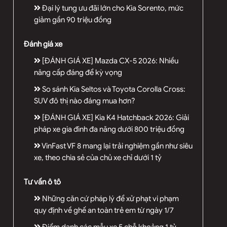
Đại lý tung ưu đãi lớn cho Kia Sorento, mức
giảm gần 90 triệu đồng
Đánh giá xe
[ĐÁNH GIÁ XE] Mazda CX-5 2026: Nhiều
nâng cấp đáng để kỳ vọng
So sánh Kia Seltos và Toyota Corolla Cross:
SUV đô thị nào đáng mua hơn?
[ĐÁNH GIÁ XE] Kia K4 Hatchback 2026: Giải
pháp xe gia đình đa năng dưới 800 triệu đồng
VinFast VF 8 mang lại trải nghiệm gần như siêu
xe, theo chia sẻ của chủ xe chỉ dưới 1 tỷ
Tư vấn ô tô
Những căn cứ pháp lý để xử phạt vi phạm
quy định về ghế an toàn trẻ em từ ngày 1/7