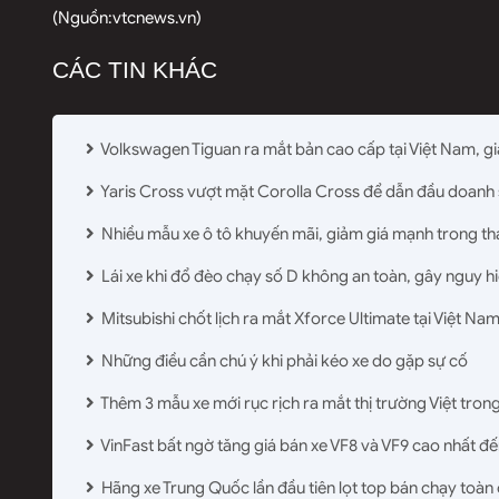
(Nguồn:
vtcnews.vn
)
CÁC TIN KHÁC
Volkswagen Tiguan ra mắt bản cao cấp tại Việt Nam, gi
Yaris Cross vượt mặt Corolla Cross để dẫn đầu doanh
Nhiều mẫu xe ô tô khuyến mãi, giảm giá mạnh trong t
Lái xe khi đổ đèo chạy số D không an toàn, gây nguy h
Mitsubishi chốt lịch ra mắt Xforce Ultimate tại Việt Na
Những điều cần chú ý khi phải kéo xe do gặp sự cố
Thêm 3 mẫu xe mới rục rịch ra mắt thị trường Việt tron
VinFast bất ngờ tăng giá bán xe VF8 và VF9 cao nhất đế
Hãng xe Trung Quốc lần đầu tiên lọt top bán chạy to