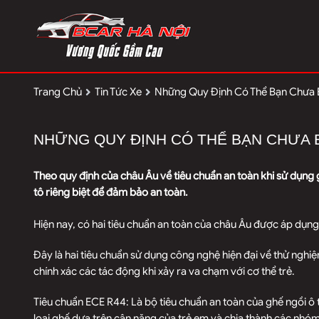
Trang Chủ
Tin Tức Xe
Những Quy Định Có Thể Bạn Chưa B
NHỮNG QUY ĐỊNH CÓ THỂ BẠN CHƯA B
Theo quy định của châu Âu về tiêu chuẩn an toàn khi sử dụng gh
tô riêng biệt để đảm bảo an toàn.
Hiện nay, có hai tiêu chuẩn an toàn của châu Âu được áp dụng
Đây là hai tiêu chuẩn sử dụng công nghệ hiện đại về thử ngh
chính xác các tác động khi xảy ra va chạm với cơ thể trẻ.
Tiêu chuẩn ECE R44: Là bộ tiêu chuẩn an toàn của ghế ngồi ô 
loại ghế dựa trên cân nặng của trẻ em và chia thành các nhó