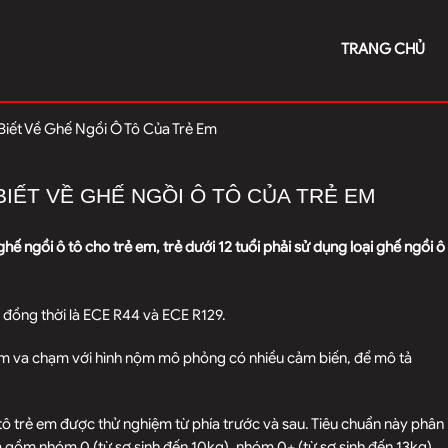
TRANG CHỦ
iết Về Ghế Ngồi Ô Tô Của Trẻ Em
IẾT VỀ GHẾ NGỒI Ô TÔ CỦA TRẺ EM
ế ngồi ô tô cho trẻ em, trẻ dưới 12 tuổi phải sử dụng loại ghế ngồi ô
 đồng thời là ECE R44 và ECE R129.
iệm va chạm với hình nộm mô phỏng có nhiều cảm biến, để mô tả
tô trẻ em được thử nghiệm từ phía trước và sau. Tiêu chuẩn này phân
m gồm nhóm 0 (từ sơ sinh đến 10kg), nhóm 0+ (từ sơ sinh đến 13kg),