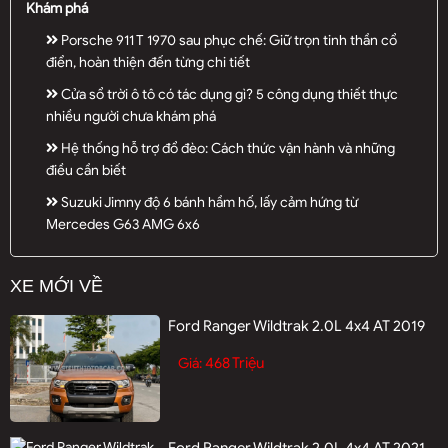
Khám phá
Porsche 911 T 1970 sau phục chế: Giữ trọn tinh thần cổ
điển, hoàn thiện đến từng chi tiết
Cửa sổ trời ô tô có tác dụng gì? 5 công dụng thiết thực
nhiều người chưa khám phá
Hệ thống hỗ trợ đổ đèo: Cách thức vận hành và những
điều cần biết
Suzuki Jimny độ 6 bánh hầm hố, lấy cảm hứng từ
Mercedes G63 AMG 6x6
XE MỚI VỀ
Ford Ranger Wildtrak 2.0L 4x4 AT 2019
468 Triệu
Giá:
Ford Ranger Wildtrak 2.0L 4x4 AT 2021