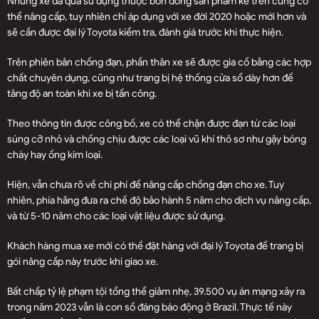
Những xe đã qua sử dụng thuộc bốn dòng sản phẩm kể trên cũng có
thể nâng cấp, tuy nhiên chỉ áp dụng với xe đời 2020 hoặc mới hơn và
sẽ cần được đại lý Toyota kiểm tra, đánh giá trước khi thực hiện.
Trên phiên bản chống đạn, phần thân xe sẽ được gia cố bằng các hợp
chất chuyên dụng, cũng như trang bị hệ thống cửa sổ dày hơn để
tăng độ an toàn khi xe bị tấn công.
Theo thông tin được công bố, xe có thể chặn được đạn từ các loại
súng cỡ nhỏ và chống chịu được các loại vũ khí thô sơ như gậy bóng
chày hay ống kim loại.
Hiện, vẫn chưa rõ về chi phí để nâng cấp chống đạn cho xe. Tuy
nhiên, phía hãng đưa ra chế độ bảo hành 5 năm cho dịch vụ nâng cấp,
và từ 5-10 năm cho các loại vật liệu được sử dụng.
Khách hàng mua xe mới có thể đặt hàng với đại lý Toyota để trang bị
gói nâng cấp này trước khi giao xe.
Bất chấp tỷ lệ phạm tội tổng thể giảm nhẹ, 39.500 vụ án mạng xảy ra
trong năm 2023 vẫn là con số đáng báo động ở Brazil. Thực tế này