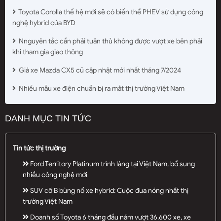
Toyota Corolla thế hệ mới sẽ có biến thể PHEV sử dụng công
nghệ hybrid của BYD
Nnguyên tắc cần phải tuân thủ không được vượt xe bên phải
khi tham gia giao thông
Giá xe Mazda CX5 cũ cập nhật mới nhất tháng 7/2024
Nhiều mẫu xe điện chuẩn bị ra mắt thị trường Việt Nam
DANH MỤC TIN TỨC
Tin tức thị trường
Ford Territory Platinum trình làng tại Việt Nam, bổ sung
nhiều công nghệ mới
SUV cỡ B bùng nổ xe hybrid: Cuộc đua nóng nhất thị
trường Việt Nam
Doanh số Toyota 6 tháng đầu năm vượt 36.600 xe, xe