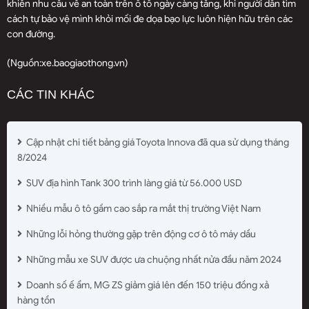
khiến nhu cầu về an toàn trên ô tô ngày càng tăng, khi người dân tìm
cách tự bảo vệ mình khỏi mối đe dọa bạo lực luôn hiện hữu trên các
con đường.
(Nguồn:
xe.baogiaothong.vn
)
CÁC TIN KHÁC
Cập nhật chi tiết bảng giá Toyota Innova đã qua sử dụng tháng
8/2024
SUV địa hình Tank 300 trình làng giá từ 56.000 USD
Nhiều mẫu ô tô gầm cao sắp ra mắt thị trường Việt Nam
Những lỗi hỏng thường gặp trên động cơ ô tô máy dầu
Những mẫu xe SUV được ưa chuộng nhất nửa đầu năm 2024
Doanh số ế ẩm, MG ZS giảm giá lên đến 150 triệu đồng xả
hàng tồn