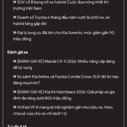
SUV cỡ B bùng nổ xe hybrid: Cuộc đua nóng nhất thị
trường Việt Nam
Doanh số Toyota 6 tháng đầu năm vượt 36.600 xe, xe
hybrid tăng gấp đôi
Đại lý tung ưu đãi lớn cho Kia Sorento, mức giảm gần 90
triệu đồng
Đánh giá xe
[ĐÁNH GIÁ XE] Mazda CX-5 2026: Nhiều nâng cấp đáng
để kỳ vọng
So sánh Kia Seltos và Toyota Corolla Cross: SUV đô thị nào
đáng mua hơn?
[ĐÁNH GIÁ XE] Kia K4 Hatchback 2026: Giải pháp xe gia
đình đa năng dưới 800 triệu đồng
VinFast VF 8 mang lại trải nghiệm gần như siêu xe, theo
chia sẻ của chủ xe chỉ dưới 1 tỷ
Tư vấn ô tô