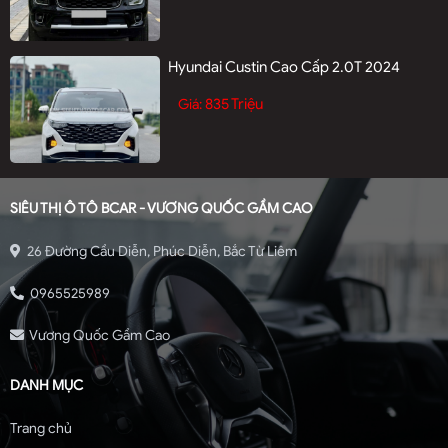
Hyundai Custin Cao Cấp 2.0T 2024
835 Triệu
Giá:
SIÊU THỊ Ô TÔ BCAR - VƯƠNG QUỐC GẦM CAO
26 Đường Cầu Diễn, Phúc Diễn, Bắc Từ Liêm
0965525989
Vương Quốc Gầm Cao
DANH MỤC
Trang chủ