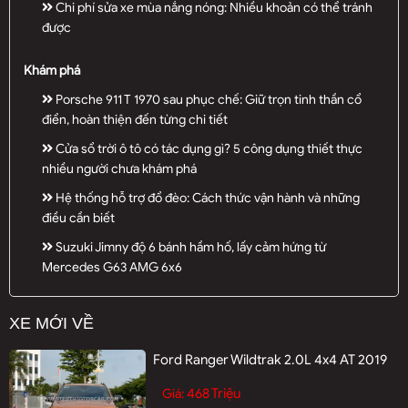
Chi phí sửa xe mùa nắng nóng: Nhiều khoản có thể tránh
được
Khám phá
Porsche 911 T 1970 sau phục chế: Giữ trọn tinh thần cổ
điển, hoàn thiện đến từng chi tiết
Cửa sổ trời ô tô có tác dụng gì? 5 công dụng thiết thực
nhiều người chưa khám phá
Hệ thống hỗ trợ đổ đèo: Cách thức vận hành và những
điều cần biết
Suzuki Jimny độ 6 bánh hầm hố, lấy cảm hứng từ
Mercedes G63 AMG 6x6
XE MỚI VỀ
Ford Ranger Wildtrak 2.0L 4x4 AT 2019
468 Triệu
Giá: