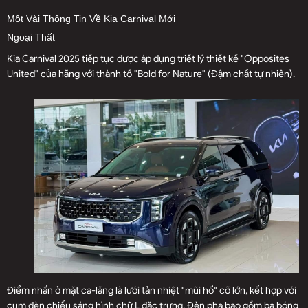
Một Vài Thông Tin Về Kia Carnival Mới
Ngoại Thất
Kia Carnival 2025 tiếp tục được áp dụng triết lý thiết kế "Opposites
United" của hãng với thành tố "Bold for Nature" (Đậm chất tự nhiên).
Điểm nhấn ở mặt ca-lăng là lưới tản nhiệt "mũi hổ" cỡ lớn, kết hợp với
cụm đèn chiếu sáng hình chữ L đặc trưng. Đèn pha bao gồm ba bóng