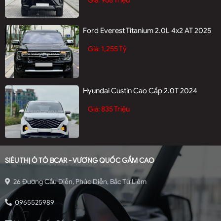
Giá:
Ford Everest Titanium 2.0L 4x2 AT 2025
1,255 Tỷ
Giá:
Hyundai Custin Cao Cấp 2.0T 2024
835 Triệu
Giá:
SIÊU THỊ Ô TÔ BCAR - VƯƠNG QUỐC GẦM CAO
26 Đường Cầu Diễn, Phúc Diễn, Bắc Từ Liêm
0965525989