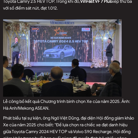
Toyota Camry 2.5 HEV TOP. Trong khi đó,
VinFast VF 7 Plus
xếp thứ ba
với số điểm sát nút, đạt 1.012.
Lễ công bố kết quả Chương trình bình chọn Xe của năm 2025. Ảnh:
Hà Anh/Mekong ASEAN.
Phát biểu tại sự kiện, ông Ngô Việt Dũng, đại diện Hội đồng giám khảo
Xe của năm 2025 cho biết: “Để lựa chọn ra chiếc xe đạt danh hiệu
giữa Toyota Camry 2024 HEV TOP và Volvo S90 Recharge, Hội đồng