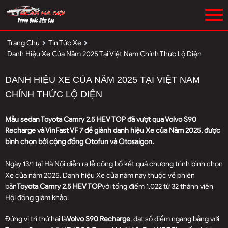
Trang Chủ
Tin Tức Xe
Danh Hiệu Xe Của Năm 2025 Tại Việt Nam Chính Thức Lộ Diện
DANH HIỆU XE CỦA NĂM 2025 TẠI VIỆT NAM
CHÍNH THỨC LỘ DIỆN
Mẫu sedan Toyota Camry 2.5 HEV TOP đã vượt qua Volvo S90
Recharge và VinFast VF 7 để giành danh hiệu Xe của Năm 2025, được
bình chọn bởi cộng đồng Otofun và Otosaigon.
Ngày 13/1 tại Hà Nội diễn ra lễ công bố kết quả chương trình bình chọn
Xe của năm 2025. Danh hiệu Xe của năm nay thuộc về phiên
bản
Toyota Camry 2.5 HEV TOP
với tổng điểm 1.022 từ 32 thành viên
Hội đồng giám khảo.
Đứng vị trí thứ hai là
Volvo S90 Recharge
, đạt số điểm ngang bằng với