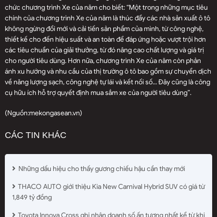
chức chương trình Xe của năm cho biết: “Một trong những mục tiêu
chính của chương trình Xe của năm là thúc đẩy các nhà sản xuất ô tô
không ngừng đổi mới và cải tiến sản phẩm của mình, từ công nghệ,
thiết kế cho đến hiệu suất và an toàn để đáp ứng hoặc vượt trội hơn
các tiêu chuẩn của giải thưởng, từ đó nâng cao chất lượng và giá trị
cho người tiêu dùng. Hơn nữa, chương trình Xe của năm còn phản
ánh xu hướng và nhu cầu của thị trường ô tô bao gồm sự chuyển dịch
về năng lượng sạch, công nghệ tự lái và kết nối số... Đây cũng là công
cụ hữu ích hỗ trợ quyết định mua sắm xe của người tiêu dùng”.
(Nguồn:
mekongasean.vn
)
CÁC TIN KHÁC
Những dấu hiệu cho thấy gương chiếu hậu cần thay mới
THACO AUTO giới thiệu Kia New Carnival Hybrid SUV có giá từ
1,849 tỷ đồng
Toyota Innova Cross ghi nhận doanh số ấn tượng nhất kể từ khi