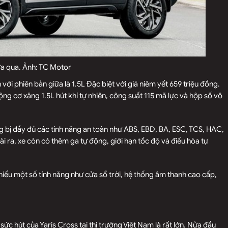
a qua. Ảnh: TC Motor
với phiên bản giữa là 1.5L Đặc biệt với giá niêm yết 659 triệu đồng.
ng cơ xăng 1.5L hút khí tự nhiên, công suất 115 mã lực và hộp số vô
ng bị đầy đủ các tính năng an toàn như ABS, EBD, BA, ESC, TCS, HAC,
oài ra, xe còn có thêm ga tự động, giới hạn tốc độ và điều hòa tự
thiếu một số tính năng như cửa sổ trời, hệ thống âm thanh cao cấp,
sức hút của Yaris Cross tại thị trường Việt Nam là rất lớn. Nửa đầu