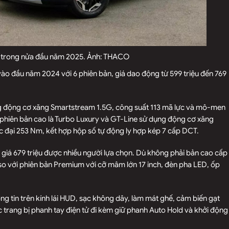
IA trong nửa đầu năm 2025. Ảnh: THACO
 vào đầu năm 2024 với 6 phiên bản, giá dao động từ 599 triệu đến 769
ng động cơ xăng Smartstream 1.5G, công suất 113 mã lực và mô-men
 phiên bản cao là Turbo Luxury và GT-Line sử dụng động cơ xăng
c đại 253 Nm, kết hợp hộp số tự động ly hợp kép 7 cấp DCT.
ó giá 679 triệu được nhiều người lựa chọn. Dù không phải bản cao cấp
 so với phiên bản Premium với cỡ mâm lớn 17 inch, đèn pha LED, ốp
ông tin trên kính lái HUD, sạc không dây, làm mát ghế, cảm biến gạt
c trang bị phanh tay điện tử đi kèm giữ phanh Auto Hold và khởi động