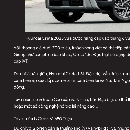
Hyundai Creta 2025 vừa được nâng cấp vào tháng 6 vừ
Với khoảng giá dưới 700 triệu, khách hàng Việt có thể tiếp cận 
Giống như các phiên bản khác, Creta 1.5L Đặc biệt sử dụng độ
cấp iVT.
Dù chỉ là bản giữa, Hyundai Creta 1.5L Đặc biệt vẫn được tra
cảm biến áp suất lốp, camera lùi, cảm biến lùi và 6 túi khí. Ng
động.
Tuy nhiên, so với bản Cao cấp và N-line, bản Đặc biệt có thể 
hoặc một số công nghệ hỗ trợ lái nâng cao...
Toyota Yaris Cross V: 650 Triệu
Dù chỉ với 2 phiên bản là thuần xăng (V) và hybrid (HV), nhưng 