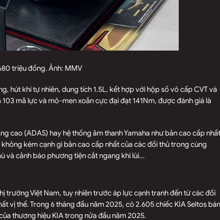
 680 triệu đồng. Ảnh: MMV
, hút khí tự nhiên, dung tích 1.5L, kết hợp với hộp số vô cấp CVT và
đa 103 mã lực và mô-men xoắn cực đại đạt 141Nm, được đánh giá là
nâng cao (ADAS) hay hệ thống âm thanh Yamaha như bản cao cấp nhấ
t không kém cạnh gì bản cao cấp nhất của các đối thủ trong cùng
và cảnh báo phương tiện cắt ngang khi lùi...
 trường Việt Nam, tuy nhiên trước áp lực cạnh tranh đến từ các đối
ất vị thế. Trong 6 tháng đầu năm 2025, có 2.605 chiếc KIA Seltos bá
t của thương hiệu KIA trong nửa đầu năm 2025.