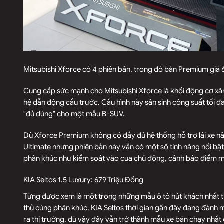
Mitsubishi Xforce có 4 phiên bản, trong đó bản Premium giá
Cung cấp sức mạnh cho Mitsubishi Xforce là khối động cơ xăng
hệ dẫn động cầu trước. Cấu hình này sản sinh công suất tối 
"đủ dùng" cho một mẫu B-SUV.
Dù Xforce Premium không có đầy đủ hệ thống hỗ trợ lái xe 
Ultimate nhưng phiên bản này vẫn có một số tính năng nổi bậ
phân khúc như kiểm soát vào cua chủ động, cảnh báo điểm mù 
KIA Seltos 1.5 Luxury: 679 Triệu Đồng
Từng được xem là một trong những mẫu ô tô hút khách nhất thị
thủ cùng phân khúc, KIA Seltos thời gian gần đây đang đánh m
ra thị trường, dù vậy đây vẫn trở thành mẫu xe bán chạy nhấ