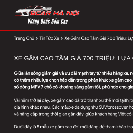
Trang Chủ
Tin Tức Xe
Xe Gầm Cao Tầm Giá 700 Triệu: L
XE GẦM CAO TẦM GIÁ 700 TRIỆU: LỰ
Giữa làn sóng giảm giá và ưu đãi mạnh tay từ nhiều hãng xe, 
có thêm nhiều lựa chọn hấp dẫn trong phân khúc xe gầm ca
số dòng MPV 7 chỗ có khoảng sáng gầm tốt, phù hợp cho gia 
Vài năm trở lại đây, xe gầm cao đã trở thành xu thế mới tạithị
địa hình khác nhau. Các mẫuxe đa dụngnhư SUV/crossover h
và nâng cấp trong thời gian gần đây, giúp khách hàng Việt có 
Dưới đây là 5 mẫu xe gầm cao đời mới đáng để tham khảo tro