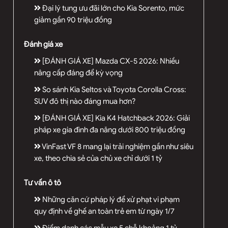
Đại lý tung ưu đãi lớn cho Kia Sorento, mức
giảm gần 90 triệu đồng
Đánh giá xe
[ĐÁNH GIÁ XE] Mazda CX-5 2026: Nhiều
nâng cấp đáng để kỳ vọng
So sánh Kia Seltos và Toyota Corolla Cross:
SUV đô thị nào đáng mua hơn?
[ĐÁNH GIÁ XE] Kia K4 Hatchback 2026: Giải
pháp xe gia đình đa năng dưới 800 triệu đồng
VinFast VF 8 mang lại trải nghiệm gần như siêu
xe, theo chia sẻ của chủ xe chỉ dưới 1 tỷ
Tư vấn ô tô
Những căn cứ pháp lý để xử phạt vi phạm
quy định về ghế an toàn trẻ em từ ngày 1/7