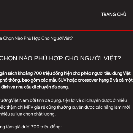
TRANG CHỦ
ựa Chọn Nào Phù Hợp Cho Người Việt?
A CHỌN NÀO PHÙ HỢP CHO NGƯỜI VIỆT?
ngân sách khoảng 700 triệu đồng hiện cho phép người tiêu dùng Việt
o phổ thông, bao gồm các mẫu SUV hoặc crossover hạng B và cả một
đình và nhu cầu di chuyển đa dạng.
 trườngViệt Nam bởi tính đa dụng, tiện lợi và di chuyển được ở nhiều
oặc thậm chí MPV giá rẻ cũng thường xuyên được các hãng làm mới
nhiều sự lựa chọn chất lượng.
ng tầm giá dưới 700 triệu đồng: