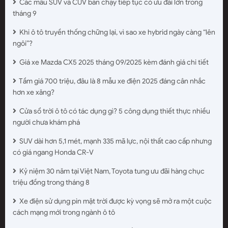
Các mẫu SUV và CUV bán chạy tiếp tục có ưu đãi lớn trong
tháng 9
Khi ô tô truyền thống chững lại, vì sao xe hybrid ngày càng “lên
ngôi”?
Giá xe Mazda CX5 2025 tháng 09/2025 kèm đánh giá chi tiết
Tầm giá 700 triệu, đâu là 8 mẫu xe điện 2025 đáng cân nhắc
hơn xe xăng?
Cửa sổ trời ô tô có tác dụng gì? 5 công dụng thiết thực nhiều
người chưa khám phá
SUV dài hơn 5,1 mét, mạnh 335 mã lực, nội thất cao cấp nhưng
có giá ngang Honda CR-V
Kỷ niệm 30 năm tại Việt Nam, Toyota tung ưu đãi hàng chục
triệu đồng trong tháng 8
Xe điện sử dụng pin mặt trời được kỳ vọng sẽ mở ra một cuộc
cách mạng mới trong ngành ô tô