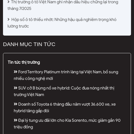
Thị trường ô tô Việt Nam ghi nhận dấu hiệu chững lại trong
tháng 7/2025
Hộp số ô tô thiếu nhớt: Những hậu quả nghiêm trọng khó
lường trước
DANH MỤC TIN TỨC
Tin tức thị trường
Ford Territory Platinum trình làng tại Việt Nam, bổ sung
nhiều công nghệ mới
SUV cỡ B bùng nổ xe hybrid: Cuộc đua nóng nhất thị
trường Việt Nam
Doanh số Toyota 6 tháng đầu năm vượt 36.600 xe, xe
hybrid tăng gấp đôi
Đại lý tung ưu đãi lớn cho Kia Sorento, mức giảm gần 90
triệu đồng