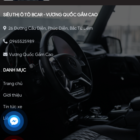
SIÊU THỊ Ô TÔ BCAR - VƯƠNG QUỐC GẦM CAO
26 Đường Cầu Diễn, Phúc Diễn, Bắc Từ Liêm
0965525989
Vương Quốc Gầm Cao
DANH MỤC
Trang chủ
Giới thiệu
Tin tức xe
Liên hệ