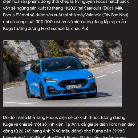
điện hóa sản phẩm, đồng thời khép lại kỷ nguyên Focus hatchback
vốn sẽ ngừng sản xuất từ tháng 11/2025 tại Saarlouis (Đức). Mẫu
Focus EV mới sẽ được sản xuất tại nhà máy Valencia (Tây Ban Nha),
nơi có công suất 300.000 xe/năm và hiện cũng đang lắp ráp mẫu
Kuga (tương đương Ford Escape tại châu Âu).
Do đó, nhiều khả năng Focus điện sẽ có kích thước tương đương
Kuga và chia sẻ một số linh kiện. Tại Anh, dải giá xe điện Ford hiện dao
động từ 26.245 bảng Anh (940 triệu đồng) cho Puma đến 39.985
bảng Anh (1,4 tỷ đồng) cho Capri. Focus EV dự kiến sẽ nằm trong