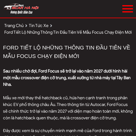
Trang Chủ
Tin Tức Xe
Ford Tiết Lộ Những Thông Tin Đầu Tiên Về Mẫu Focus Chạy Điện Mới
FORD TIẾT LỘ NHỮNG THÔNG TIN ĐẦU TIÊN VỀ
MẪU FOCUS CHẠY ĐIỆN MỚI
Sau nhiều chờ đợi, Ford Focus sẽ trở lại vào năm 2027 dưới hình hài
một mẫu crossover điện cỡ trung, xuất xưởng từ nhà máy tại Tây Ban
Nha.
Mẫu xe mới thay thế hatchback cũ, hứa hẹn cạnh tranh trong phân
khúc EV phổ thông châu Âu. Theo thông tin từ Autocar, Ford Focus
sẽ chính thức trở lại vào năm 2027 với diện mạo hoàn toàn mới, không
còn là hatchback quen thuộc, mà là crossover điện cỡ trung.
Đây được xem là sự chuyển mình mạnh mẽ của Ford trong hành trình