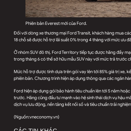
Phiên bản Everest mới của Ford.
Đối với dòng xe thương mại Ford Transit, khách hàng mua các 
18 chỗ sẽ được hỗ trợ lãi suất 0% trong 4 tháng với mức ưu đãi
Ở nhóm SUV đô thị, Ford Territory tiếp tục được hãng đẩy m
trong tháng 6 có thể sở hữu mẫu SUV này với mức trả trước ch
Mức hỗ trợ được tính dựa trên gói vay lên tới 85% giá trị xe, k
phiên bản. Chương trình hiện áp dụng thông qua các ngân hà
Ford hiện áp dụng gói bảo hành tiêu chuẩn lên tới 5 năm hoặ
trước. Hãng cũng đầu tư mạnh vào hệ sinh thái dịch vụ hậu mã
dịch vụ lưu động, nền tảng kết nối số và tiêu chuẩn trải nghiệm
(Nguồn:
vneconomy.vn
)
CÁC TIN KHÁC