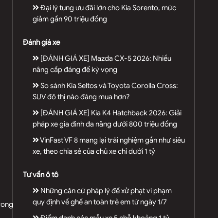
Đại lý tung ưu đãi lớn cho Kia Sorento, mức
giảm gần 90 triệu đồng
Đánh giá xe
[ĐÁNH GIÁ XE] Mazda CX-5 2026: Nhiều
nâng cấp đáng để kỳ vọng
So sánh Kia Seltos và Toyota Corolla Cross:
SUV đô thị nào đáng mua hơn?
[ĐÁNH GIÁ XE] Kia K4 Hatchback 2026: Giải
pháp xe gia đình đa năng dưới 800 triệu đồng
VinFast VF 8 mang lại trải nghiệm gần như siêu
xe, theo chia sẻ của chủ xe chỉ dưới 1 tỷ
Tư vấn ô tô
Những căn cứ pháp lý để xử phạt vi phạm
quy định về ghế an toàn trẻ em từ ngày 1/7
trong