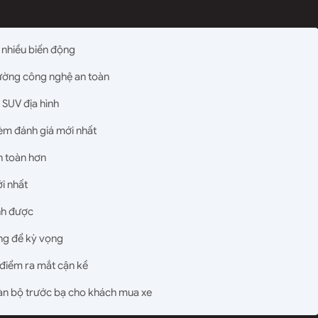
 nhiều biến động
ường công nghệ an toàn
 SUV địa hình
kèm đánh giá mới nhất
n toàn hơn
i nhất
nh được
ng để kỳ vọng
 điểm ra mắt cận kề
àn bộ trước bạ cho khách mua xe