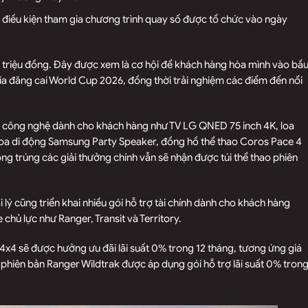
 điều kiện tham gia chương trình quay số được tổ chức vào ngày
50 triệu đồng. Đây được xem là cơ hội để khách hàng hòa mình vào bầ
a đăng cai World Cup 2026, đồng thời trải nghiệm các điểm đến nổi
g công nghệ dành cho khách hàng như TV LG QNED 75 inch 4K, loa
oa di động Samsung Party Speaker, đồng hồ thể thao Coros Pace 4
 trúng các giải thưởng chính vẫn sẽ nhận được túi thể thao phiên
lý cũng triển khai nhiều gói hỗ trợ tài chính dành cho khách hàng
hủ lực như Ranger, Transit và Territory.
x4 sẽ được hưởng ưu đãi lãi suất 0% trong 12 tháng, tương ứng giá
đó, phiên bản Ranger Wildtrak được áp dụng gói hỗ trợ lãi suất 0% tron