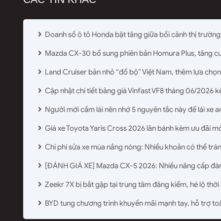
Doanh số ô tô Honda bật tăng giữa bối cảnh thị trường
Mazda CX-30 bổ sung phiên bản Homura Plus, tăng c
Land Cruiser bản nhỏ “đổ bộ” Việt Nam, thêm lựa chọn
Cập nhật chi tiết bảng giá Vinfast VF8 tháng 06/2026 
Người mới cầm lái nên nhớ 5 nguyên tắc này để lái xe a
Giá xe Toyota Yaris Cross 2026 lăn bánh kèm ưu đãi mớ
Chi phí sửa xe mùa nắng nóng: Nhiều khoản có thể trá
[ĐÁNH GIÁ XE] Mazda CX-5 2026: Nhiều nâng cấp đá
Zeekr 7X bị bắt gặp tại trung tâm đăng kiểm, hé lộ thời
BYD tung chương trình khuyến mãi mạnh tay, hỗ trợ to