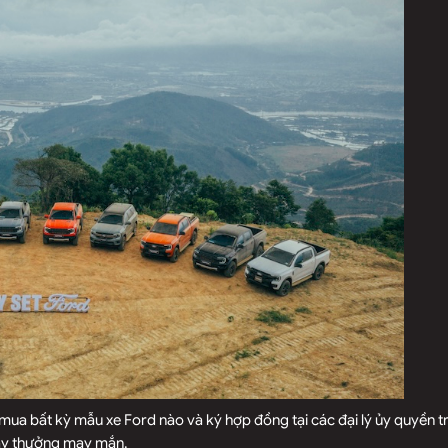
 mua bất kỳ mẫu xe Ford nào và ký hợp đồng tại các đại lý ủy quyền 
uay thưởng may mắn.