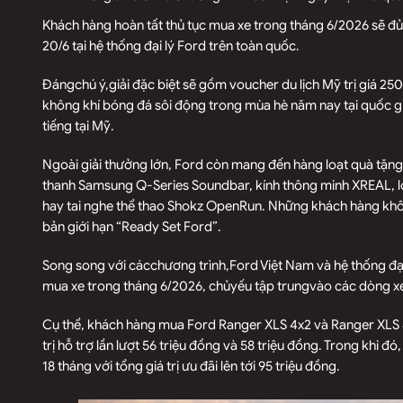
Khách hàng hoàn tất thủ tục mua xe trong tháng 6/2026 sẽ đủ
20/6 tại hệ thống đại lý Ford trên toàn quốc.
Đángchú ý,giải đặc biệt sẽ gồm voucher du lịch Mỹ trị giá 2
không khí bóng đá sôi động trong mùa hè năm nay tại quốc gi
tiếng tại Mỹ.
Ngoài giải thưởng lớn, Ford còn mang đến hàng loạt quà tặn
thanh Samsung Q-Series Soundbar, kính thông minh XREAL, l
hay tai nghe thể thao Shokz OpenRun. Những khách hàng không
bản giới hạn “Ready Set Ford”.
Song song với cácchương trình,Ford Việt Nam và hệ thống đại 
mua xe trong tháng 6/2026, chủyếu tập trungvào các dòng xe c
Cụ thể, khách hàng mua Ford Ranger XLS 4x2 và Ranger XLS 4
trị hỗ trợ lần lượt 56 triệu đồng và 58 triệu đồng. Trong khi 
18 tháng với tổng giá trị ưu đãi lên tới 95 triệu đồng.