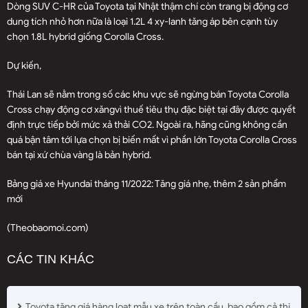
Dòng SUV C-HR của Toyota tại Nhật thậm chí còn trang bị động cơ
dung tích nhỏ hơn nữa là loại 1.2L 4 xy-lanh tăng áp bên cạnh tùy
chọn 1.8L hybrid giống Corolla Cross.
Dự kiến,
Thái Lan sẽ nằm trong số các khu vực sẽ ngừng bán Toyota Corolla
Cross chạy động cơ xăng
vì thuế tiêu thụ đặc biệt tại đây được quyết
định trực tiếp bởi mức xả thải CO2. Ngoài ra, hãng cũng không cần
quá bận tâm tới lựa chọn bị biến mất vì phần lớn Toyota Corolla Cross
bán tại xứ chùa vàng là bản hybrid.
Bảng giá xe Hyundai tháng 11/2022: Tăng giá nhẹ, thêm 2 sản phẩm
mới
(Theobaomoi.com)
CÁC TIN KHÁC
Toyota tăng giá hàng loạt mẫu xe trên toàn cầu, bao gồm cả thị