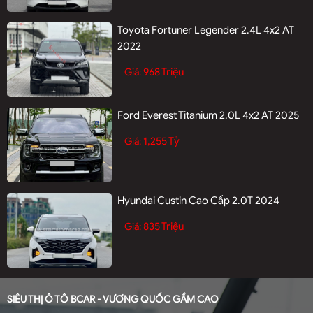
Toyota Fortuner Legender 2.4L 4x2 AT
2022
968 Triệu
Giá:
Ford Everest Titanium 2.0L 4x2 AT 2025
1,255 Tỷ
Giá:
Hyundai Custin Cao Cấp 2.0T 2024
835 Triệu
Giá:
SIÊU THỊ Ô TÔ BCAR - VƯƠNG QUỐC GẦM CAO