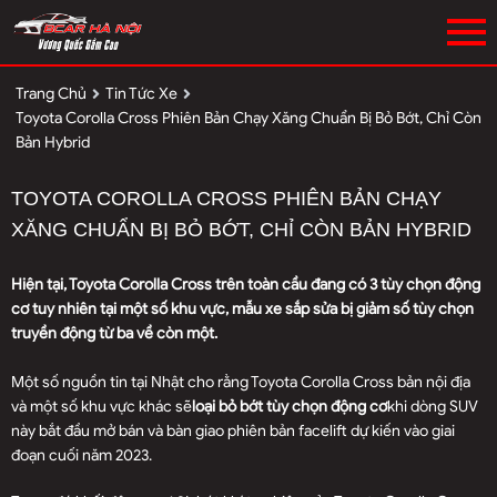
Trang Chủ
Tin Tức Xe
Toyota Corolla Cross Phiên Bản Chạy Xăng Chuẩn Bị Bỏ Bớt, Chỉ Còn
Bản Hybrid
TOYOTA COROLLA CROSS PHIÊN BẢN CHẠY
XĂNG CHUẨN BỊ BỎ BỚT, CHỈ CÒN BẢN HYBRID
Hiện tại, Toyota Corolla Cross trên toàn cầu đang có 3 tùy chọn động
cơ tuy nhiên tại một số khu vực, mẫu xe sắp sửa bị giảm số tùy chọn
truyền động từ ba về còn một.
Một số nguồn tin tại Nhật cho rằng Toyota Corolla Cross bản nội địa
và một số khu vực khác sẽ
loại bỏ bớt tùy chọn động cơ
khi dòng SUV
này bắt đầu mở bán và bàn giao phiên bản facelift dự kiến vào giai
đoạn cuối năm 2023.