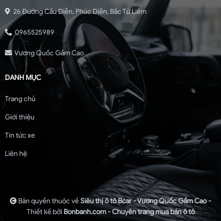
26 Đường Cầu Diễn, Phúc Diễn, Bắc Từ Liêm
0965525989
Vương Quốc Gầm Cao
DANH MỤC
Trang chủ
Giới thiệu
Tin tức xe
Liên hệ
Bản quyền thuộc về
Siêu thị ô tô Bcar - Vương Quốc Gầm Cao -
Thiết kế bởi
Bonbanh.com - Chuyên trang mua bán ô tô