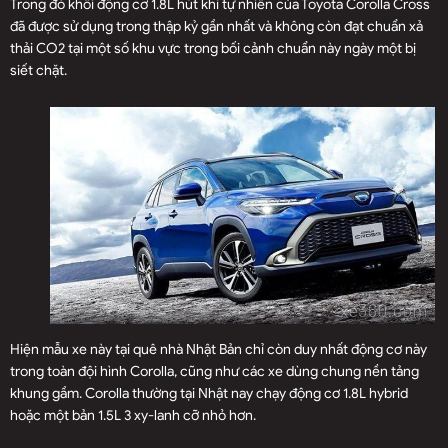
Trong đó khối động cơ 1.8L hút khí tự nhiên của Toyota Corolla Cross
đã được sử dụng trong thập kỷ gần nhất và không còn đạt chuẩn xả
thải CO2 tại một số khu vực trong bối cảnh chuẩn này ngày một bị
siết chặt.
Hiện mẫu xe này tại quê nhà Nhật Bản chỉ còn duy nhất động cơ này
trong toàn đội hình Corolla, cũng như các xe dùng chung nền tảng
khung gầm. Corolla thường tại Nhật nay chạy động cơ 1.8L hybrid
hoặc một bản 1.5L 3 xy-lanh cỡ nhỏ hơn.