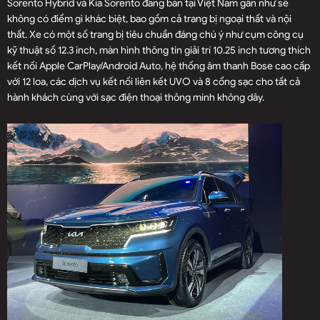
Sorento Hybrid và Kia Sorento đang bán tại Việt Nam gần như sẽ
không có điểm gì khác biệt, bao gồm cả trang bị ngoại thất và nội
thất. Xe có một số trang bị tiêu chuẩn đáng chú ý như cụm công cụ
kỹ thuật số 12.3 inch, màn hình thông tin giải trí 10.25 inch tương thích
kết nối Apple CarPlay/Android Auto, hệ thống âm thanh Bose cao cấp
với 12 loa, các dịch vụ kết nối liên kết UVO và 8 cổng sạc cho tất cả
hành khách cùng với sạc điện thoại thông minh không dây.