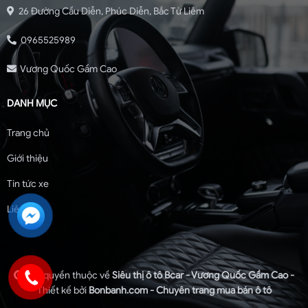
26 Đường Cầu Diễn, Phúc Diễn, Bắc Từ Liêm
0965525989
Vương Quốc Gầm Cao
DANH MỤC
Trang chủ
Giới thiệu
Tin tức xe
Liên hệ
Bản quyền thuộc về
Siêu thị ô tô Bcar - Vương Quốc Gầm Cao -
Thiết kế bởi
Bonbanh.com - Chuyên trang mua bán ô tô