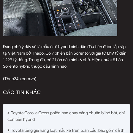
Đáng chú ý đây sẽ là mẫu ô tô hybrid bình dân đầu tiên được lắp ráp
tại Việt Nam bởi Thaco. Có 7 phiên bản Sorento với giá từ 1,119 tỷ đến
1,299 tỷ đồng. Trong đó, có 2 bản cấu hình 6 chỗ. Hiện chưa rõ bản
Sorento hybrid thuộc cấu hình nào.
(Theo24h.com.vn)
CÁC TIN KHÁC
Toyota Corolla Cross phiên bản chạy xăng chuẩn bị bỏ bớt, chỉ
còn bản hybrid
Toyota tăng giá hàng loạt mẫu xe trên toàn cầu, bao gồm cả thị