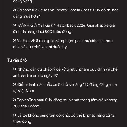
để kỳ vọng
So sánh Kia Seltos và Toyota Corolla Cross: SUV đô thị nào
đáng mua hơn?
[ĐÁNH GIÁ XE] Kia K4 Hatchback 2026: Giải pháp xe gia
đình đa năng dưới 800 triệu đồng
VinFast VF 8 mang lại trải nghiệm gần như siêu xe, theo
chia sẻ của chủ xe chỉ dưới 1 tỷ
Tư vấn ô tô
Những căn cứ pháp lý để xử phạt vi phạm quy định về ghế
an toàn trẻ em từ ngày 1/7
Điểm danh các mẫu xe 5 chỗ khoảng 1 tỷ đồng đáng mua
tại Việt Nam
Top những mẫu SUV đáng mua nhất trong tầm giá khoảng
700 triệu đồng
Lái xe không sang tên đổi chủ, có thể bị phạt nặng tới 12
triệu đồng