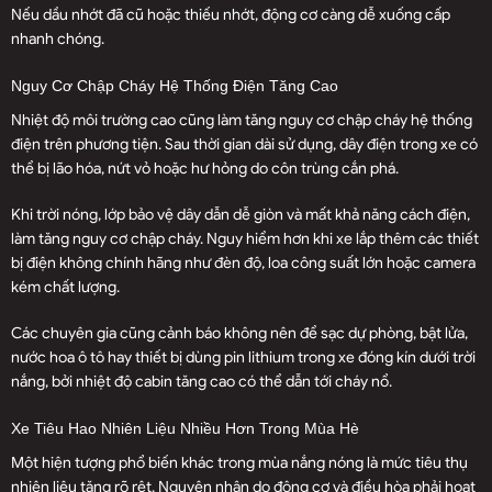
Nếu dầu nhớt đã cũ hoặc thiếu nhớt, động cơ càng dễ xuống cấp
nhanh chóng.
Nguy Cơ Chập Cháy Hệ Thống Điện Tăng Cao
Nhiệt độ môi trường cao cũng làm tăng nguy cơ chập cháy hệ thống
điện trên phương tiện. Sau thời gian dài sử dụng, dây điện trong xe có
thể bị lão hóa, nứt vỏ hoặc hư hỏng do côn trùng cắn phá.
Khi trời nóng, lớp bảo vệ dây dẫn dễ giòn và mất khả năng cách điện,
làm tăng nguy cơ chập cháy. Nguy hiểm hơn khi xe lắp thêm các thiết
bị điện không chính hãng như đèn độ, loa công suất lớn hoặc camera
kém chất lượng.
Các chuyên gia cũng cảnh báo không nên để sạc dự phòng, bật lửa,
nước hoa ô tô hay thiết bị dùng pin lithium trong xe đóng kín dưới trời
nắng, bởi nhiệt độ cabin tăng cao có thể dẫn tới cháy nổ.
Xe Tiêu Hao Nhiên Liệu Nhiều Hơn Trong Mùa Hè
Một hiện tượng phổ biến khác trong mùa nắng nóng là mức tiêu thụ
nhiên liệu tăng rõ rệt. Nguyên nhân do động cơ và điều hòa phải hoạt