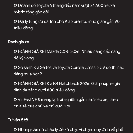
Doanh số Toyota 6 tháng đầu năm vượt 36.600 xe, xe
hybrid tăng gấp đôi
Đại lý tung ưu đãi lớn cho Kia Sorento, mức giảm gần 90
triệu đồng
Đánh giá xe
[ĐÁNH GIÁ XE] Mazda CX-5 2026: Nhiều nâng cấp đáng
để kỳ vọng
So sánh Kia Seltos và Toyota Corolla Cross: SUV đô thị nào
đáng mua hơn?
[ĐÁNH GIÁ XE] Kia K4 Hatchback 2026: Giải pháp xe gia
đình đa năng dưới 800 triệu đồng
VinFast VF 8 mang lại trải nghiệm gần như siêu xe, theo
chia sẻ của chủ xe chỉ dưới 1 tỷ
Tư vấn ô tô
Những căn cứ pháp lý để xử phạt vi phạm quy định về ghế