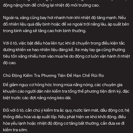
động nặng hơn để chống lại nhiệt độ môi trường cao.
Ngoài ra, xăng cũng bay hơi nhanh hơn khi nhiệt độ tăng mạnh. Nếu
đổ nhiên liệu quá đầy bình hoặc để xe ngoài trời nắng lâu, áp suất bên
trong bình xăng sẽ tăng cao hơn bình thường.
Với ô tô, việc bật điều hòa liên tục khi di chuyển trong điều kiện tắc
đường khiến xe hao nhiên liệu đáng kể. Xe máy tay ga cũng thường
tiêu tốn xăng nhiều hơn vào mùa hè do động cơ luôn vận hành ở nhiệt
độ cao.
Chủ Động Kiểm Tra Phương Tiện Để Hạn Chế Rủi Ro
Để giảm nguy cơ hỏng hóc trong mùa nắng nóng, các chuyên gia
khuyến cáo người dân nên kiểm tra tổng thể phương tiện định kỳ, đặc
biệt trước các đợt nắng nóng kéo dài.
Đối với ô tô, cần chú ý kiểm tra ắc quy, nước làm mát, dầu động cơ, hệ
thống điều hòa và áp suất lốp. Nếu phát hiện xe khó khởi động, điều
hòa yếu lạnh hoặc nhiệt độ động cơ tăng bất thường, cần đưa xe đi
kiểm tra sớm.