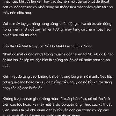
nhất ngay khi vừa lên xe. Thay vào đó, nên mở cửa vài phút để thoát
bớt khí nóng trước khi khởi động hệ thống làm mát nhằm giảm tải cho
máy nén điều hòa.
Với xe máy tay ga, nắng nóng cũng khiến động cơ và bộ truyền động
nóng nhanh hơn, dễ xảy ra hiện tượng ì máy, tăng ga chậm hoặc hao
nhiên liệu bất thường.
Lốp Xe Đối Mặt Nguy Cơ Nổ Do Mặt Đường Quá Nóng
Nhiệt độ mặt đường nhựa trong mùa hè có thể lên tới 50-60 độ C, tạo
áp lực lớn lên lốp xe, đặc biệt là những bộ lốp đã cũ hoặc bơm sai áp
suất.
Khi nhiệt độ tăng cao, không khí bên trong lốp giãn nở mạnh. Nếu lốp
bơm quá căng hoặc cao su đã xuống cấp, nguy cơ nổ lốp khi xe đang
chạy tốc độ cao là rất lớn.
Không ít vụ tai nạn giao thông mùa hè xuất phát từ sự cố nổ lốp ô tô
trên cao tốc hoặc
xe máy
mất lái do lốp quá nóng. Theo các kỹ thuật
viên, nhiều tài xế chủ quan vì thấy lốp vẫn còn gai, trong khi lớp cao
su thực tế đã chai cứng sau thời gian dài sử dụng.