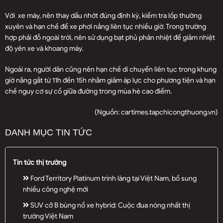
Với
xe máy
, nên thay dầu nhớt đúng định kỳ, kiểm tra lốp thường
xuyên và hạn chế để xe phơi nắng liên tục nhiều giờ. Trong trường
hợp phải đỗ ngoài trời, nên sử dụng bạt phủ phản nhiệt để giảm nhiệt
độ yên xe và khoang máy.
Ngoài ra, người dân cũng nên hạn chế di chuyển liên tục trong khung
giờ nắng gắt từ 11h đến 15h nhằm giảm áp lực cho phương tiện và hạn
chế nguy cơ sự cố giữa đường trong mùa hè cao điểm.
(Nguồn:
cartimes.tapchicongthuong.vn
)
DANH MỤC TIN TỨC
Tin tức thị trường
Ford Territory Platinum trình làng tại Việt Nam, bổ sung
nhiều công nghệ mới
SUV cỡ B bùng nổ xe hybrid: Cuộc đua nóng nhất thị
trường Việt Nam