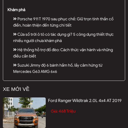
Khám phá
Porsche 911 T 1970 sau phục chế: Giữ trọn tinh thần cổ
điển, hoàn thiện đến từng chi tiết
Cửa sổ trời ô tô có tác dụng gì? 5 công dụng thiết thực
nhiều người chưa khám phá
Hệ thống hỗ trợ đổ đèo: Cách thức vận hành và những
điều cần biết
Suzuki Jimny độ 6 bánh hầm hố, lấy cảm hứng từ
Mercedes G63 AMG 6x6
XE MỚI VỀ
Ford Ranger Wildtrak 2.0L 4x4 AT 2019
468 Triệu
Giá: