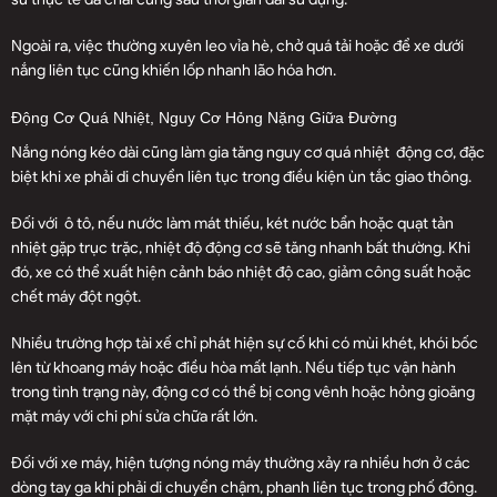
Ngoài ra, việc thường xuyên leo vỉa hè, chở quá tải hoặc để xe dưới
nắng liên tục cũng khiến lốp nhanh lão hóa hơn.
Động Cơ Quá Nhiệt, Nguy Cơ Hỏng Nặng Giữa Đường
Nắng nóng kéo dài cũng làm gia tăng nguy cơ quá nhiệt
động cơ
, đặc
biệt khi xe phải di chuyển liên tục trong điều kiện ùn tắc giao thông.
Đối với
ô tô
, nếu nước làm mát thiếu, két nước bẩn hoặc quạt tản
nhiệt gặp trục trặc, nhiệt độ động cơ sẽ tăng nhanh bất thường. Khi
đó, xe có thể xuất hiện cảnh báo nhiệt độ cao, giảm công suất hoặc
chết máy đột ngột.
Nhiều trường hợp tài xế chỉ phát hiện sự cố khi có mùi khét, khói bốc
lên từ khoang máy hoặc điều hòa mất lạnh. Nếu tiếp tục vận hành
trong tình trạng này, động cơ có thể bị cong vênh hoặc hỏng gioăng
mặt máy với chi phí sửa chữa rất lớn.
Đối với xe máy, hiện tượng nóng máy thường xảy ra nhiều hơn ở các
dòng tay ga khi phải di chuyển chậm, phanh liên tục trong phố đông.