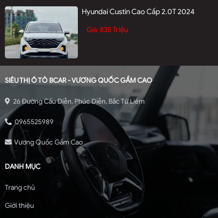
Hyundai Custin Cao Cấp 2.0T 2024
835 Triệu
Giá:
SIÊU THỊ Ô TÔ BCAR - VƯƠNG QUỐC GẦM CAO
26 Đường Cầu Diễn, Phúc Diễn, Bắc Từ Liêm
0965525989
Vương Quốc Gầm Cao
DANH MỤC
Trang chủ
Giới thiệu