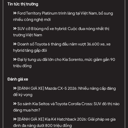
Tin tức thị trường
Ford Territory Platinum trình làng tại Việt Nam, bổ sung
nhiều công nghệ mới
SUV cỡ B bùng nổ xe hybrid: Cuộc đua nóng nhất thị
trường Việt Nam
Doanh số Toyota 6 tháng đầu năm vượt 36.600 xe, xe
hybrid tăng gấp đôi
Đại lý tung ưu đãi lớn cho Kia Sorento, mức giảm gần 90
triệu đồng
Đánh giá xe
[ĐÁNH GIÁ XE] Mazda CX-5 2026: Nhiều nâng cấp đáng
để kỳ vọng
So sánh Kia Seltos và Toyota Corolla Cross: SUV đô thị nào
đáng mua hơn?
[ĐÁNH GIÁ XE] Kia K4 Hatchback 2026: Giải pháp xe gia
đình đa năng dưới 800 triệu đồng