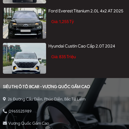
Ford Everest Titanium 2.0L 4x2 AT 2025
1,255 Tỷ
Giá:
Hyundai Custin Cao Cấp 2.0T 2024
835 Triệu
Giá:
SIÊU THỊ Ô TÔ BCAR - VƯƠNG QUỐC GẦM CAO
26 Đường Cầu Diễn, Phúc Diễn, Bắc Từ Liêm
0965525989
Vương Quốc Gầm Cao