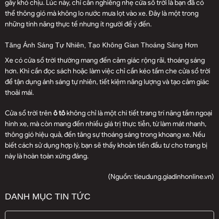
gây khó chịu. Lúc này, chỉ cần nghiêng nhẹ cửa sổ trời là bạn đã có
thể thông gió mà không lo nước mưa lọt vào xe. Đây là một trong
những tính năng thực tế nhưng ít người để ý đến.
Tăng Ánh Sáng Tự Nhiên, Tạo Không Gian Thoáng Sáng Hơn
Xe có cửa sổ trời thường mang đến cảm giác rộng rãi, thoáng sáng
hơn. Khi cần đọc sách hoặc làm việc chỉ cần kéo tấm che cửa sổ trời
để tận dụng ánh sáng tự nhiên, tiết kiệm năng lượng và tạo cảm giác
thoải mái.
Cửa sổ trời trên
ô tô
không chỉ là một chi tiết trang trí nâng tầm ngoại
hình xe, mà còn mang đến nhiều giá trị thực tiễn, từ làm mát nhanh,
thông gió hiệu quả, đến tăng sự thoáng sáng trong khoang xe. Nếu
biết cách sử dụng hợp lý, bạn sẽ thấy khoản tiền đầu tư cho trang bị
này là hoàn toàn xứng đáng.
(Nguồn:
tieudung.giadinhonline.vn
)
DANH MỤC TIN TỨC