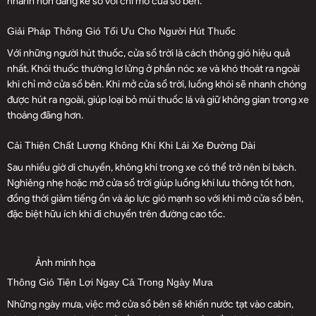
nhanh hơn đáng kể so với chỉ mở cửa sổ bên.
Giải Pháp Thông Gió Tối Ưu Cho Người Hút Thuốc
Với những người hút thuốc, cửa sổ trời là cách thông gió hiệu quả
nhất. Khói thuốc thường lơ lửng ở phần nóc xe và khó thoát ra ngoài
khi chỉ mở cửa sổ bên. Khi mở cửa sổ trời, luồng khói sẽ nhanh chóng
được hút ra ngoài, giúp loại bỏ mùi thuốc lá và giữ không gian trong xe
thoáng đãng hơn.
Cải Thiện Chất Lượng Không Khí Khi Lái Xe Đường Dài
Sau nhiều giờ di chuyển, không khí trong xe có thể trở nên bí bách.
Nghiêng nhẹ hoặc mở cửa sổ trời giúp luồng khí lưu thông tốt hơn,
đồng thời giảm tiếng ồn và áp lực gió mạnh so với khi mở cửa sổ bên,
đặc biệt hữu ích khi di chuyển trên đường cao tốc.
Ảnh minh họa
Thông Gió Tiện Lợi Ngay Cả Trong Ngày Mưa
Những ngày mưa, việc mở cửa sổ bên sẽ khiến nước tạt vào cabin,