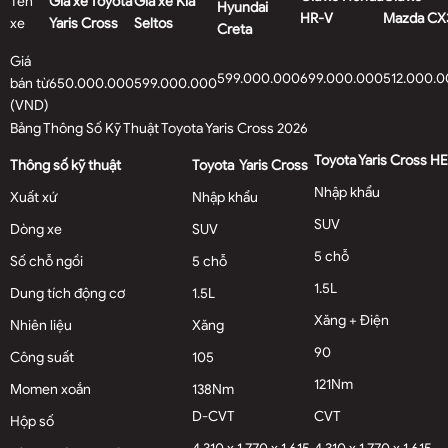
Tên
Giá xe Toyota
Giá xe Kia
Hyundai
HR-V
Mazda CX
xe
Yaris Cross
Seltos
Creta
Giá
599.000.000
699.000.000
512.000.
bán từ
650.000.000
599.000.000
(VND)
Bảng Thông Số Kỹ Thuật Toyota Yaris Cross 2026
Toyota Yaris Cross H
Thông số kỹ thuật
Toyota Yaris Cross
Nhập khẩu
Xuất xứ
Nhập khẩu
SUV
Dòng xe
SUV
5 chỗ
Số chỗ ngồi
5 chỗ
1.5L
Dung tích động cơ
1.5L
Xăng + Điện
Nhiên liệu
Xăng
90
Công suất
105
121Nm
Momen xoắn
138Nm
D-CVT
CVT
Hộp số