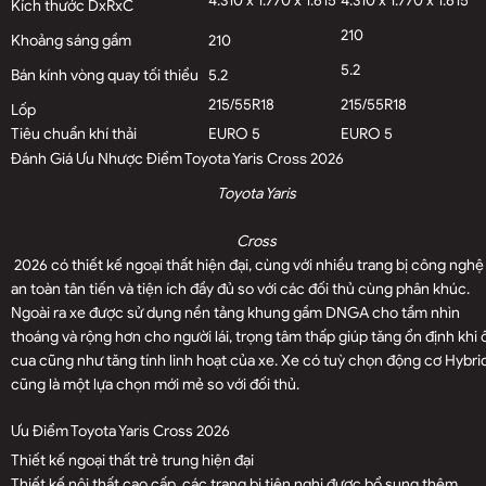
4.310 x 1.770 x 1.615
4.310 x 1.770 x 1.615
Kích thước DxRxC
210
Khoảng sáng gầm
210
5.2
Bán kính vòng quay tối thiểu
5.2
215/55R18
215/55R18
Lốp
Tiêu chuẩn khí thải
EURO 5
EURO 5
Đánh Giá Ưu Nhược Điểm Toyota Yaris
Cross
2026
Toyota Yaris
Cross
2026 có thiết kế ngoại thất hiện đại, cùng với nhiều trang bị công nghệ
an toàn tân tiến và tiện ích đầy đủ so với các đối thủ cùng phân khúc.
Ngoài ra xe được sử dụng nền tảng khung gầm DNGA cho tầm nhìn
thoáng và rộng hơn cho người lái, trọng tâm thấp giúp tăng ổn định khi
cua cũng như tăng tính linh hoạt của xe. Xe có tuỳ chọn động cơ Hybri
cũng là một lựa chọn mới mẻ so với đối thủ.
Ưu Điểm Toyota Yaris Cross 2026
Thiết kế ngoại thất trẻ trung hiện đại
Thiết kế nội thất cao cấp, các trang bị tiện nghi được bổ sung thêm