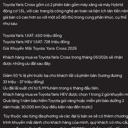
Toyota Yaris Cross gồm có 2 phiên bản gồm máy xăng và máy Hybrid
động cơ 1.5L, với các trang bị công nghệ an toàn và tiện ích tân tiến nê
giá bán có cao hơn so với một số đối thủ trong cùng phân khúc, cụ thể
như sau:
Toyota Yaris 1.5AT: 650 triệu đồng
Toyota Yaris HEV 1.5AT: 728 triệu đồng
Giá Khuyến Mãi Toyota Yaris Cross 2026
Khách hàng mua xe Toyota Yaris Cross trong tháng 05/2026 sẽ nhận
được những ưu đãi sau đây:
Giảm 50 % lệ phí trước bạ cho khách tất cả phiên bản (tương đương
33 triệu - 37 triệu đồng)
Ưu đãi lãi suất chỉ từ 5,99%/năm trong 6 tháng đầu tiên.
Khách hàng mua xe Toyota Yaris HEV được chọn 1 trong 2 gói khuyến m
Quà tặng 1 năm bảo hiểm Toyota gói vàng hoặc miễn phí bảo dưỡng 2
năm hoặc 30.000 km (tùy điều kiện nào đến trước)
Tùy thuộc vào từng địa phương và các đại lý bán xe sẽ có thêm chương
trình khuyến mãi dành cho khách hàng của mình, quý khách có nhu cầ