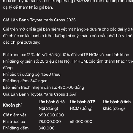
mua xe Toyota Yaris Cross trong tháng 05/2026 có thể trực tiếp đến cá
đại lý để tham khảo giá bán.
Giá Lăn Bánh Toyota Yaris Cross 2026
Giá trên mới chỉ là giá bán niêm yết mà hãng xe đưa ra cho các đại lý ô t
để chiếc xe lăn bánh ở trên đường thì quý khách còn cần phải bỏ ra th
các chi phí dưới đây:
Phí trước bạ: 12 % đối với Hà Nội, 10% đối với TP HCM và các tỉnh khác
Phí đăng ký biển số: 20 triệu ở Hà Nội, TP HCM, các tỉnh thành khác 1 tr
đồng
Phí bảo trì đường bộ: 1.560 triệu
Phí đăng kiểm: 340 ngàn
Bảo hiểm trách nhiệm dân sự: 480.700 đồng
Giá Lăn Bánh Toyota Yaris Cross 1.5AT
Lăn bánh ở Hà
Lăn bánh ở TP
Lăn bánh ở tỉnh
Khoản phí
Nội
(đồng)
HCM
(đồng)
khác
(đồng)
Giá niêm yết
650.000.000
Phí trước bạ
78.000.000
65.000.000
Phí đăng kiểm
340.000