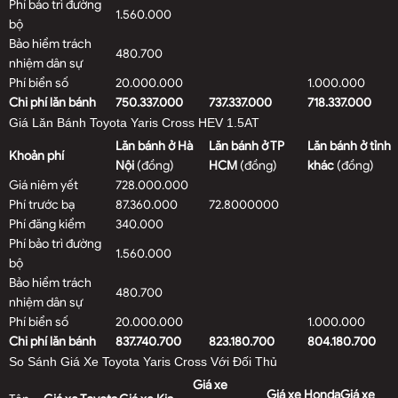
Phí bảo trì đường
1.560.000
bộ
Bảo hiểm trách
480.700
nhiệm dân sự
Phí biển số
20.000.000
1.000.000
Chi phí lăn bánh
750.337.000
737.337.000
718.337.000
Giá Lăn Bánh Toyota Yaris Cross HEV 1.5AT
Lăn bánh ở Hà
Lăn bánh ở TP
Lăn bánh ở tỉnh
Khoản phí
Nội
(đồng)
HCM
(đồng)
khác
(đồng)
Giá niêm yết
728.000.000
Phí trước bạ
87.360.000
72.8000000
Phí đăng kiểm
340.000
Phí bảo trì đường
1.560.000
bộ
Bảo hiểm trách
480.700
nhiệm dân sự
Phí biển số
20.000.000
1.000.000
Chi phí lăn bánh
837.740.700
823.180.700
804.180.700
So Sánh Giá Xe Toyota Yaris Cross Với Đối Thủ
Giá xe
Giá xe Honda
Giá xe