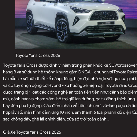
Toyota Yaris Cross 2026
Toyota Yaris Cross được định vị nằm trong phân khúc xe SUV/crossover
hạng B và sử dụng hệ thống khung gầm DNGA - chung với Toyota Raize
Là mẫu xe sở hữu thiết kế năng động, hiện đại, phù hợp với gu của giới t
và có tuỳ chọn động cơ Hybrid - xu hướng xe hiện đại. Toyota Yaris Cro
được trang bị 1 loạt các công nghệ an toàn tiên tiến như: cảnh báo điể
mù, cảnh báo va chạm sớm, hỗ trợ giữ làn đường, ga tự động thích ứng
hay đèn pha tự động. Các điểm nhấn về tiện ích như: vô-lăng bọc da tíc
hợp lẫy số, màn hình cảm ứng 10 inch, âm thanh 6 loa, phanh đỗ điện tử,
sạc không dây, ghế lái chỉnh điện, cửa sổ trời toàn cảnh...
Giá Xe Toyota Yaris Cross 2026