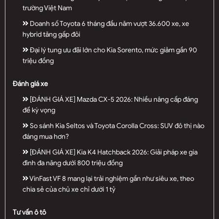
trường Việt Nam
Doanh số Toyota 6 tháng đầu năm vượt 36.600 xe, xe
hybrid tăng gấp đôi
Đại lý tung ưu đãi lớn cho Kia Sorento, mức giảm gần 90
triệu đồng
Đánh giá xe
[ĐÁNH GIÁ XE] Mazda CX-5 2026: Nhiều nâng cấp đáng
để kỳ vọng
So sánh Kia Seltos và Toyota Corolla Cross: SUV đô thị nào
đáng mua hơn?
[ĐÁNH GIÁ XE] Kia K4 Hatchback 2026: Giải pháp xe gia
đình đa năng dưới 800 triệu đồng
VinFast VF 8 mang lại trải nghiệm gần như siêu xe, theo
chia sẻ của chủ xe chỉ dưới 1 tỷ
Tư vấn ô tô