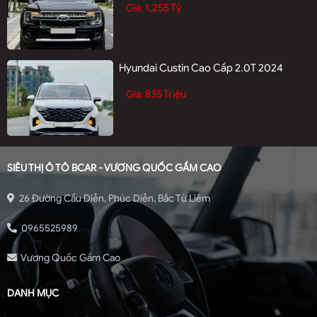
1,255 Tỷ
Giá:
Hyundai Custin Cao Cấp 2.0T 2024
835 Triệu
Giá:
SIÊU THỊ Ô TÔ BCAR - VƯƠNG QUỐC GẦM CAO
26 Đường Cầu Diễn, Phúc Diễn, Bắc Từ Liêm
0965525989
Vương Quốc Gầm Cao
DANH MỤC