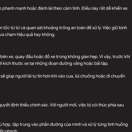
ạp phanh mạnh hoặc đánh lái theo cảm tính. Điều này rất dễ khiến xe
 tốc từ từ và quan sát khoảng trống an toàn để xử lý. Việc giữ bình
h va chạm hiệu quả hay không.
 bên xe, quay đầu hoặc đỗ xe trong không gian hẹp. Vì vậy, trước khi
ới kích thước xe tại những đoạn đường vắng hoặc bãi tập.
sẽ giúp người lái tự tin hơn khi vào cua, lùi chuồng hoặc di chuyển
yết định thiếu chính xác. Với người mới, việc bị còi thúc phía sau
hù hợp, tập trung vào phần đường của mình và xử lý từng tình huống
yển nhanh.