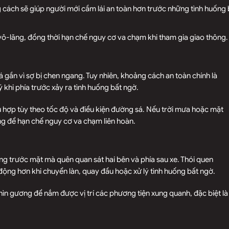
 cách sẽ giúp người mới cầm lái an toàn hơn trước những tình huống 
u vô-lăng, đồng thời hạn chế nguy cơ va chạm khi tham gia giao thông.
á gần vì sợ bị chen ngang. Tuy nhiên, khoảng cách an toàn chính là
ý khi phía trước xảy ra tình huống bất ngờ.
ù hợp tùy theo tốc độ và điều kiện đường sá. Nếu trời mưa hoặc mặt
g để hạn chế nguy cơ va chạm liên hoàn.
ng trước mặt mà quên quan sát hai bên và phía sau xe. Thói quen
động hơn khi chuyển làn, quay đầu hoặc xử lý tình huống bất ngờ.
ìn gương để nắm được vị trí các phương tiện xung quanh, đặc biệt là