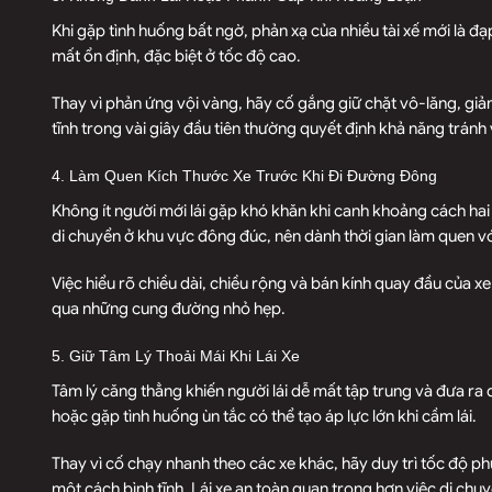
Khi gặp tình huống bất ngờ, phản xạ của nhiều tài xế mới là đ
mất ổn định, đặc biệt ở tốc độ cao.
Thay vì phản ứng vội vàng, hãy cố gắng giữ chặt vô-lăng, giảm
tĩnh trong vài giây đầu tiên thường quyết định khả năng trán
4. Làm Quen Kích Thước Xe Trước Khi Đi Đường Đông
Không ít người mới lái gặp khó khăn khi canh khoảng cách hai
di chuyển ở khu vực đông đúc, nên dành thời gian làm quen v
Việc hiểu rõ chiều dài, chiều rộng và bán kính quay đầu của xe 
qua những cung đường nhỏ hẹp.
5. Giữ Tâm Lý Thoải Mái Khi Lái Xe
Tâm lý căng thẳng khiến người lái dễ mất tập trung và đưa ra qu
hoặc gặp tình huống ùn tắc có thể tạo áp lực lớn khi cầm lái.
Thay vì cố chạy nhanh theo các xe khác, hãy duy trì tốc độ p
một cách bình tĩnh. Lái xe an toàn quan trọng hơn việc di chu