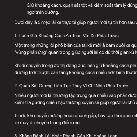
Giữ khoảng cách, quan sát tốt và kiểm soát tâm lý đúng
ngờ trên đường.
Dưới đây là 5 mẹo lái xe thực tế giúp người mới tự tin hơn sa
1. Luôn Giữ Khoảng Cách An Toàn Với Xe Phía Trước
Một trong những lỗi phổ biến của tài xế mới là bám đuôi xe qu
"vùng phản ứng" quan trọng giúp người lái có đủ thời gian xử l
Khi di chuyển trong đô thị đông đúc, nên giữ khoảng cách ph
đường trơn trượt, cần tăng khoảng cách nhiều hơn bình thườn
2. Quan Sát Gương Liên Tục Thay Vì Chỉ Nhìn Phía Trước
Nhiều người mới lái thường tập trung quá nhiều vào phần đườ
kiểm tra gương chiếu hậu thường xuyên sẽ giúp người lái chủ 
Trước khi chuyển hướng hoặc phanh gấp, hãy tập thói quen nh
xe máy di chuyển trong điểm mù.
3. Không Đánh Lái Hoặc Phanh Gấp Khi Hoảng Loạn