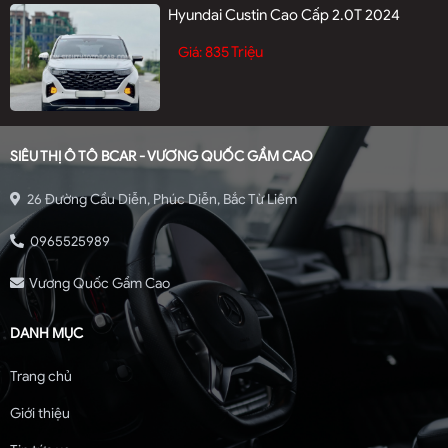
Hyundai Custin Cao Cấp 2.0T 2024
835 Triệu
Giá:
SIÊU THỊ Ô TÔ BCAR - VƯƠNG QUỐC GẦM CAO
26 Đường Cầu Diễn, Phúc Diễn, Bắc Từ Liêm
0965525989
Vương Quốc Gầm Cao
DANH MỤC
Trang chủ
Giới thiệu