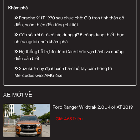
Khám phá
Porsche 911 T 1970 sau phục chế: Giữ trọn tinh thần cổ
điển, hoàn thiện đến từng chi tiết
Cửa sổ trời ô tô có tác dụng gì? 5 công dụng thiết thực
nhiều người chưa khám phá
Hệ thống hỗ trợ đổ đèo: Cách thức vận hành và những
điều cần biết
Suzuki Jimny độ 6 bánh hầm hố, lấy cảm hứng từ
Mercedes G63 AMG 6x6
XE MỚI VỀ
Ford Ranger Wildtrak 2.0L 4x4 AT 2019
468 Triệu
Giá: