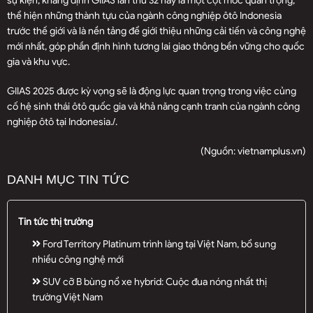
sự kiện, khẳng định GIIAS lần thứ 32 này là một cột mốc quan trọng,
thể hiện những thành tựu của ngành công nghiệp ôtô Indonesia
trước thế giới và là nền tảng để giới thiệu những cải tiến và công nghệ
mới nhất, góp phần định hình tương lai giao thông bền vững cho quốc
gia và khu vực.
GIIAS 2025 được kỳ vọng sẽ là động lực quan trọng trong việc củng
cố hệ sinh thái ôtô quốc gia và khả năng cạnh tranh của ngành công
nghiệp ôtô tại Indonesia./.
(Nguồn:
vietnamplus.vn
)
DANH MỤC TIN TỨC
Tin tức thị trường
Ford Territory Platinum trình làng tại Việt Nam, bổ sung
nhiều công nghệ mới
SUV cỡ B bùng nổ xe hybrid: Cuộc đua nóng nhất thị
trường Việt Nam