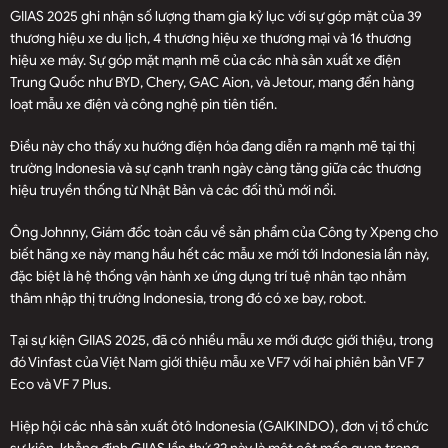
GIIAS 2025 ghi nhận số lượng tham gia kỷ lục với sự góp mặt của 39
thương hiệu xe du lịch, 4 thương hiệu xe thương mại và 16 thương
hiệu xe máy. Sự góp mặt mạnh mẽ của các nhà sản xuất xe điện
Trung Quốc như BYD, Chery, GAC Aion, và Jetour, mang đến hàng
loạt mẫu xe điện và công nghệ pin tiên tiến.
Điều này cho thấy xu hướng điện hóa đang diễn ra mạnh mẽ tại thị
trường Indonesia và sự cạnh tranh ngày càng tăng giữa các thương
hiệu truyền thống từ Nhật Bản và các đối thủ mới nổi.
Ông Johnny, Giám đốc toàn cầu về sản phẩm của Công ty Xpeng cho
biết hãng xe này mang hầu hết các mẫu xe mới tới Indonesia lần này,
đặc biệt là hệ thống vận hành xe ứng dụng trí tuệ nhân tạo nhằm
thâm nhập thị trường Indonesia, trong đó có xe bay, robot.
Tại sự kiện GIIAS 2025, đã có nhiều mẫu xe mới được giới thiệu, trong
đó Vinfast của Việt Nam giới thiệu mẫu xe VF7 với hai phiên bản VF 7
Eco và VF 7 Plus.
Hiệp hội các nhà sản xuất ôtô Indonesia (GAIKINDO), đơn vị tổ chức